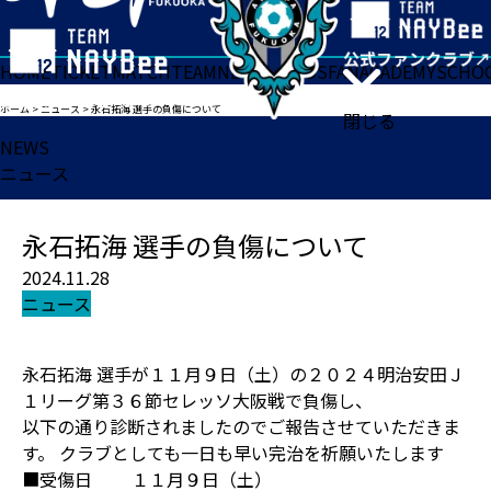
HOME
TICKET
MATCH
TEAM
NEWS
GOODS
FAN
ACADEMY
SCHO
ホーム
>
ニュース
>
永石拓海 選手の負傷について
閉じる
NEWS
ニュース
永石拓海 選手の負傷について
2024.11.28
ニュース
永石拓海 選手が１１月９日（土）の２０２４明治安田Ｊ
１リーグ第３６節セレッソ大阪戦で負傷し、
以下の通り診断されましたのでご報告させていただきま
す。 クラブとしても一日も早い完治を祈願いたします
■受傷日 １１月９日（土）