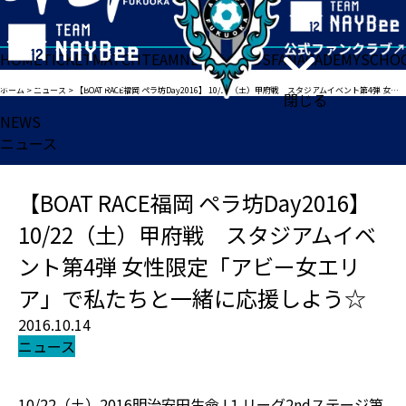
HOME
TICKET
MATCH
TEAM
NEWS
GOODS
FAN
ACADEMY
SCHO
ホーム
>
ニュース
>
【BOAT RACE福岡 ペラ坊Day2016】 10/22（土）甲府戦 スタジアムイベント第4弾 女性限定「アビー女エリア」で私たちと一緒に応援しよう☆
閉じる
NEWS
ニュース
【BOAT RACE福岡 ペラ坊Day2016】
10/22（土）甲府戦 スタジアムイベ
ント第4弾 女性限定「アビー女エリ
ア」で私たちと一緒に応援しよう☆
2016.10.14
ニュース
10/22（土）2016明治安田生命J１リーグ2ndステージ第