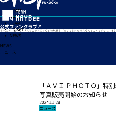
HOME
MATCH
TEAM
TICKET
ホーム
>
ニュース
>
「ＡＶＩ ＰＨＯＴＯ」特別編！ 「ＡＶＩＳＰＡ ＭＡＧＡＺＩＮＥＶｏｌ．４
NEWS
NEWS
ニュース
「ＡＶＩ ＰＨＯＴＯ」特
写真販売開始のお知らせ
2024.11.28
ニュース