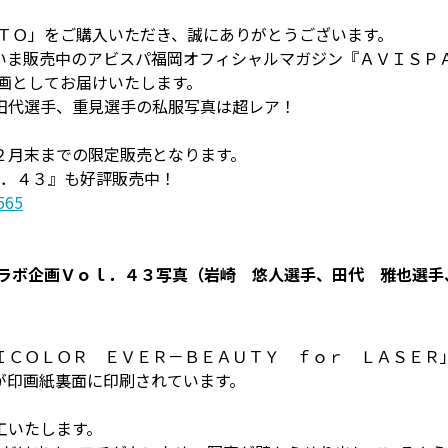
ＯＴＯ」をご購入いただき、誠にありがとうございます。
いま販売中のアビスパ福岡オフィシャルマガジン『ＡＶＩＳＰＡ
画としてお届けいたします。
田代選手、重見選手の私服写真は超レア！
２月末までの限定販売となります。
ｌ．４３』も好評販売中！
565
コラボ企画Ｖｏｌ．４３写真（岩崎 悠人選手、田代 雅也選手
ＩＣＯＬＯＲ ＥＶＥＲ－ＢＥＡＵＴＹ ｆｏｒ ＬＡＳＥＲ
が印画紙裏面に印刷されています。
工いたします。