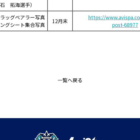
石 拓海選手）
フラッグベアラー写真
https://www.avispa.co
12月末
ィングシート集合写真
post-68977
一覧へ戻る