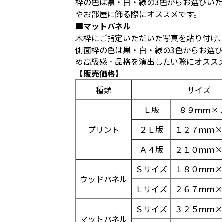
枠の色は黒・白・緑の3色からお選びい
やお部屋に飾る際にオススメです。
■マットパネル
木枠にご指定いただいた写真を貼り付け
側面枠の色は黒・白・緑の3色からお選
め高級感・品格を演出したい際にオスス
【販売価格】
種類
サイズ
Ｌ版
８９ｍｍ×
プリント
２Ｌ版
１２７ｍｍ
Ａ４版
２１０ｍｍ
Ｓサイズ
１８０ｍｍ
ウッドパネル
Ｌサイズ
２６７ｍｍ
Ｓサイズ
３２５ｍｍ
マットパネル