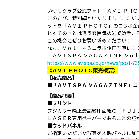
いつもクラブ公式フォト「ＡＶＩ ＰＨ
このたび、特別編といたしまして、ただ
ットを「ＡＶＩ ＰＨＯＴＯ」のコラボ企
ピッチの上とは違う雰囲気の岩崎選手、
この機会にぜひお買い求めください！
なお、Ｖｏｌ．４３コラボ企画写真は１
『ＡＶＩＳＰＡ ＭＡＧＡＺＩＮＥ Ｖｏ
https://www.avispa.co.jp/news/post-73
《ＡＶＩ ＰＨＯＴＯ販売概要》
【販売商品】
■「ＡＶＩＳＰＡ ＭＡＧＡＺＩＮＥ」
【商品概要】
■プリント
フジカラー純正最高級印画紙の「ＦＵＪ
ＬＡＳＥＲ専用ペーパーであることの証
■ウッドパネル
ご指定いただいた写真を木製パネルに加