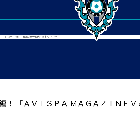
３」コラボ企画 写真販売開始のお知らせ
別編！ 「ＡＶＩＳＰＡ ＭＡＧＡＺＩＮＥ