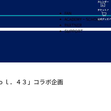
FAN
ACADEMY・SCHOOL
PARTNER
SUPPORT
Ｖｏｌ．４３」コラボ企画