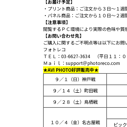
【お届け予定】
・プリント商品：ご注文から３日～１週
・パネル商品：ご注文から１０日～２週
【注意事項】
閲覧するＰＣ環境により実際の色味や質
【お問い合わせ先】
ご購入に関するご不明点等は以下にお問
フォトレコ
ＴＥＬ：03-6627-3634 （平日１１
Ｍａｉｌ：support＠photoreco.com
★AVI PHOTO好評販売中★
９／１（日）神戸戦
９／１４（土）町田戦
９／２８（土）鳥栖戦
１０／４（金）名古屋戦
ピック