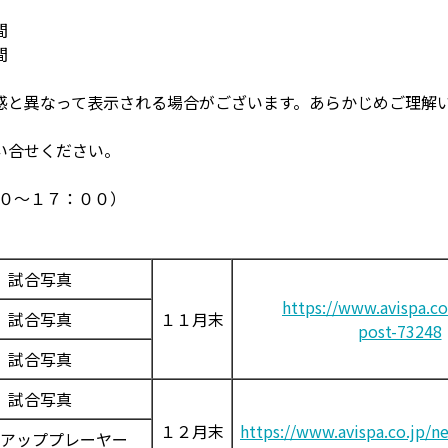
間
間
感と異なって表示される場合がございます。あらかじめご理解
い合せください。
：００～１７：００）
試合写真
https://www.avispa.co
試合写真
１１月末
post-73248
試合写真
試合写真
１２月末
https://www.avispa.co.jp/n
アッププレーヤー