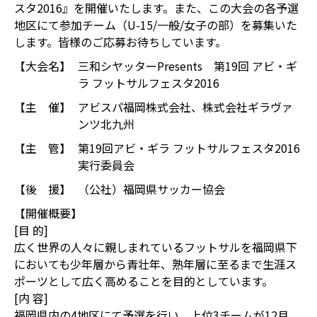
スタ2016』を開催いたします。また、この大会の各予選
地区にて参加チーム（U-15/一般/女子の部）を募集いた
します。皆様のご応募お待ちしています。
【大会名】
三和シヤッターPresents 第19回 アビ・ギ
ラ フットサルフェスタ2016
【主 催】
アビスパ福岡株式会社、株式会社ギラヴァ
ンツ北九州
【主 管】
第19回アビ・ギラ フットサルフェスタ2016
実行委員会
【後 援】
（公社）福岡県サッカー協会
【開催概要】
[目 的]
広く世界の人々に親しまれているフットサルを福岡県下
においても少年層から青壮年、熟年層に至るまで生涯ス
ポーツとして広く高めることを目的としています。
[内 容]
福岡県内の4地区にて予選を行い、上位3チームが12月