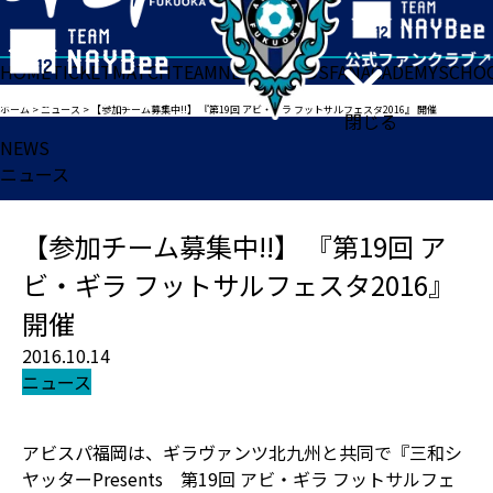
HOME
TICKET
MATCH
TEAM
NEWS
GOODS
FAN
ACADEMY
SCHO
ホーム
>
ニュース
>
【参加チーム募集中!!】 『第19回 アビ・ギラ フットサルフェスタ2016』 開催
閉じる
NEWS
ニュース
【参加チーム募集中!!】 『第19回 ア
ビ・ギラ フットサルフェスタ2016』
開催
2016.10.14
ニュース
アビスパ福岡は、ギラヴァンツ北九州と共同で『三和シ
ヤッターPresents 第19回 アビ・ギラ フットサルフェ