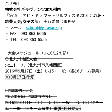
合せ先】
株式会社ギラヴァンツ北九州内
『第19回 アビ・ギラ フットサルフェスタ2016
北九州・
筑豊大会/女子の部
』 実行委員会事務局
・ メール
school@giravanz.jp
・ FAX 093-863-6666
・ TEL 093-863-6555
大会スケジュール（U-10/12の部）
○北九州地区大会
穴生ドーム（北九州市八幡西区）
2016年9月17日（土）U-15・一般 （各16チーム募集）
※(8月17日締切)
○福岡地区大会
市民体育館（福岡市博多区）
2016年10月1日（土） U-15・一般 （U-15：12チー
ム・一般：16チーム募集）
※(9月2日締切)