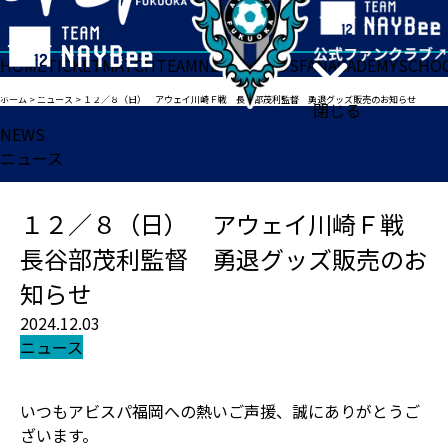
HOME
TICKET
MATCH
TEAM
NEWS
GOODS
FAN
ACADEMY
SCHO
ホーム
>
ニュース
>
１２／８（日） アウェイ川崎Ｆ戦 長谷部茂利監督 勇退グッズ販売のお知らせ
閉じる
NEWS
ニュース
１２／８（日） アウェイ川崎Ｆ戦
長谷部茂利監督 勇退グッズ販売のお
知らせ
2024.12.03
ニュース
いつもアビスパ福岡への熱いご声援、誠にありがとうご
ざいます。