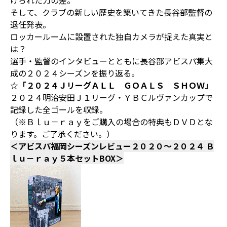
けられた力の差。
そして、クラブの新しい歴史を築いてきた長谷部監督の
退任発表。
ロッカールームに設置された独自カメラが捉えた真実と
は？
選手・監督のインタビューとともに長谷部アビスパ集大
成の２０２４シーズンを振り返る。
☆「２０２４ＪリーグＡＬＬ ＧＯＡＬＳ ＳＨＯＷ」
２０２４明治安田Ｊ１リーグ・ＹＢＣルヴァンカップで
記録した全ゴールを収録。
（※Ｂｌｕ－ｒａｙをご購入の場合の特典もＤＶＤとな
ります。ご了承ください。）
＜アビスパ福岡シーズンレビュー２０２０～２０２４ Ｂ
ｌｕ－ｒａｙ５本セットBOX＞