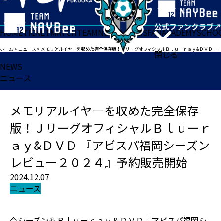
HOME
TICKET
MATCH
TEAM
NEWS
GOODS
FAN
ACADEMY
SCHO
ホーム
>
ニュース
>
メモリアルイヤーを収めた完全保存版！ＪリーグオフィシャルＢｌｕーｒａｙ&ＤＶＤ 『アビスパ福岡シーズンレビュー２０２４』予約販売開始
閉じる
NEWS
ニュース
メモリアルイヤーを収めた完全保存
版！ＪリーグオフィシャルＢｌｕーｒ
ａｙ&ＤＶＤ 『アビスパ福岡シーズン
レビュー２０２４』予約販売開始
2024.12.07
ニュース
今シーズンもＢｌｕ－ｒａｙ＆ＤＶＤ『アビスパ福岡シ