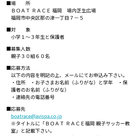
■場 所
ＢＯＡＴ ＲＡＣＥ 福岡 場内芝生広場
福岡市中央区那の津一丁目７－５
■対 象
小学１～３年生と保護者
■募集人数
親子３０組６０名
■応募方法
以下の内容を明記の上、メールにてお申込み下さい。
・住所 ・お子さまお名前（ふりがな）と学年 ・保
護者のお名前（ふりがな）
・連絡先の電話番号
■応募先
boatrace@avispa.co.jp
※タイトルに「ＢＯＡＴ ＲＡＣＥ福岡 親子サッカー教
室」と記載下さい。