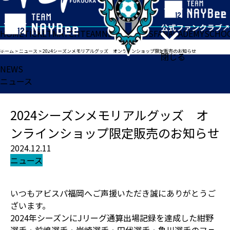
HOME
TICKET
MATCH
TEAM
NEWS
GOODS
FAN
ACADEMY
SCHO
ホーム
>
ニュース
>
2024シーズンメモリアルグッズ オンラインショップ限定販売のお知らせ
閉じる
NEWS
ニュース
2024シーズンメモリアルグッズ オ
ンラインショップ限定販売のお知らせ
2024.12.11
ニュース
いつもアビスパ福岡へご声援いただき誠にありがとうご
ざいます。
2024年シーズンにJリーグ通算出場記録を達成した紺野