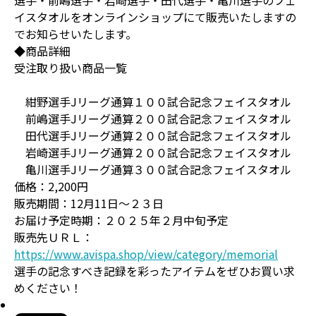
選手・前嶋選手・岩崎選手・田代選手・亀川選手のフェ
イスタオルをオンラインショップにて販売いたしますの
でお知らせいたします。
◆商品詳細
受注取り扱い商品一覧
紺野選手Jリーグ通算１００試合記念フェイスタオル
前嶋選手Jリーグ通算２００試合記念フェイスタオル
田代選手Jリーグ通算２００試合記念フェイスタオル
岩崎選手Jリーグ通算２００試合記念フェイスタオル
亀川選手Jリーグ通算３００試合記念フェイスタオル
価格：2,200円
販売期間：12月11日～２３日
お届け予定時期：２０２５年２月中旬予定
販売先ＵＲＬ：
https://www.avispa.shop/view/category/memorial
選手の記念すべき記録を彩ったアイテムをぜひお買い求
めください！