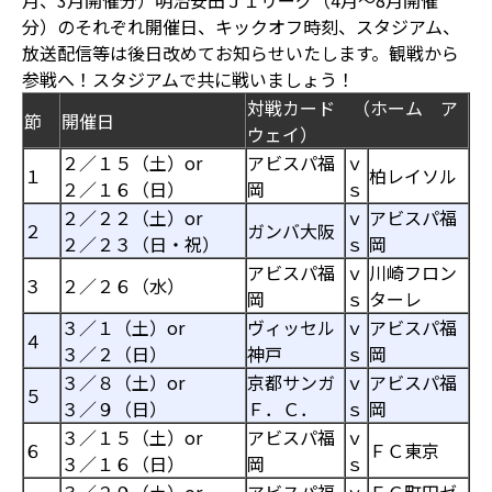
月、3月開催分）明治安田Ｊ１リーグ（4月～8月開催
分）のそれぞれ開催日、キックオフ時刻、スタジアム、
放送配信等は後日改めてお知らせいたします。観戦から
参戦へ！スタジアムで共に戦いましょう！
対戦カード （ホーム ア
節
開催日
ウェイ）
２／１５（土）or
アビスパ福
ｖ
１
柏レイソル
２／１６（日）
岡
ｓ
２／２２（土）or
ｖ
アビスパ福
２
ガンバ大阪
２／２３（日・祝）
ｓ
岡
アビスパ福
ｖ
川崎フロン
３
２／２６（水）
岡
ｓ
ターレ
３／１（土）or
ヴィッセル
ｖ
アビスパ福
４
３／２（日）
神戸
ｓ
岡
３／８（土）or
京都サンガ
ｖ
アビスパ福
５
３／９（日）
Ｆ．Ｃ．
ｓ
岡
３／１５（土）or
アビスパ福
ｖ
６
ＦＣ東京
３／１６（日）
岡
ｓ