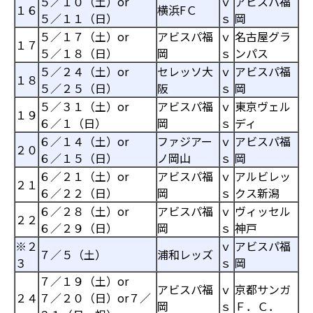
５／１０（土）or
ｖ
アビスパ福
１６
横浜FＣ
５／１１（日）
ｓ
岡
５／１７（土）or
アビスパ福
ｖ
名古屋グラ
１７
５／１８（日）
岡
ｓ
ンパス
５／２４（土）or
セレッソ大
ｖ
アビスパ福
１８
５／２５（日）
阪
ｓ
岡
５／３１（土）or
アビスパ福
ｖ
東京ヴェル
１９
６／１（日）
岡
ｓ
ディ
６／１４（土）or
ファジアー
ｖ
アビスパ福
２０
６／１５（日）
ノ岡山
ｓ
岡
６／２１（土）or
アビスパ福
ｖ
アルビレッ
２１
６／２２（日）
岡
ｓ
クス新潟
６／２８（土）or
アビスパ福
ｖ
ヴィッセル
２２
６／２９（日）
岡
ｓ
神戸
※２
ｖ
アビスパ福
７／５（土）
浦和レッズ
３
ｓ
岡
７／１９（土）or
アビスパ福
ｖ
京都サンガ
２４
７／２０（日）or７／
岡
ｓ
Ｆ．Ｃ．