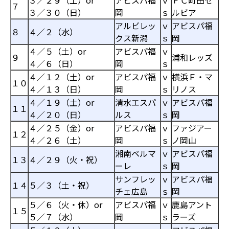
３／２９（土）or
アビスパ福
ｖ
ＦＣ町田ゼ
７
３／３０（日）
岡
ｓ
ルビア
アルビレッ
ｖ
アビスパ福
８
４／２（水）
クス新潟
ｓ
岡
４／５（土）or
アビスパ福
ｖ
９
浦和レッズ
４／６（日）
岡
ｓ
４／１２（土）or
アビスパ福
ｖ
横浜Ｆ・マ
１０
４／１３（日）
岡
ｓ
リノス
４／１９（土）or
清水エスパ
ｖ
アビスパ福
１１
４／２０（日）
ルス
ｓ
岡
４／２５（金）or
アビスパ福
ｖ
ファジアー
１２
４／２６（土）
岡
ｓ
ノ岡山
湘南ベルマ
ｖ
アビスパ福
１３
４／２９（火・祝）
ーレ
ｓ
岡
サンフレッ
ｖ
アビスパ福
１４
５／３（土・祝）
チェ広島
ｓ
岡
５／６（火・休）or
アビスパ福
ｖ
鹿島アント
１５
５／７（水）
岡
ｓ
ラーズ