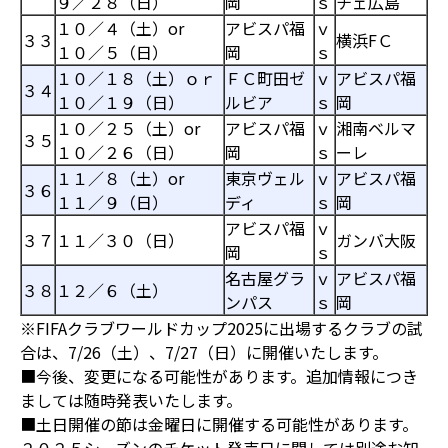
９／２８（日）
岡
ｓ
チェ広島
１０／４（土）or
アビスパ福
ｖ
３３
横浜FＣ
１０／５（日）
岡
ｓ
１０／１８（土）ｏｒ
ＦＣ町田ゼ
ｖ
アビスパ福
３４
１０／１９（日）
ルビア
ｓ
岡
１０／２５（土）or
アビスパ福
ｖ
湘南ベルマ
３５
１０／２６（日）
岡
ｓ
ーレ
１１／８（土）or
東京ヴェル
ｖ
アビスパ福
３６
１１／９（日）
ディ
ｓ
岡
アビスパ福
ｖ
３７
１１／３０（日）
ガンバ大阪
岡
ｓ
名古屋グラ
ｖ
アビスパ福
３８
１２／６（土）
ンパス
ｓ
岡
※FIFAクラブワールドカップ2025に出場するクラブの試
合は、7/26（土）、7/27（日）に開催いたします。
■今後、変更になる可能性があります。追加情報につき
ましては随時発表いたします。
■土日開催の節は金曜日に開催する可能性があります。