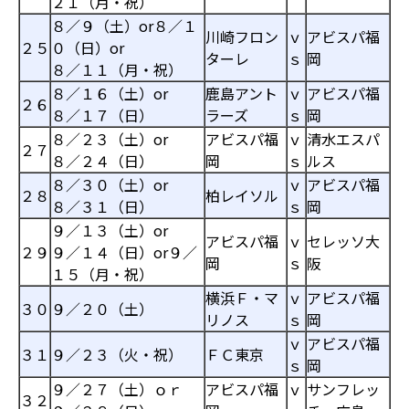
２１（月・祝）
８／９（土）or８／１
川崎フロン
ｖ
アビスパ福
２５
０（日）or
ターレ
ｓ
岡
８／１１（月・祝）
８／１６（土）or
鹿島アント
ｖ
アビスパ福
２６
８／１７（日）
ラーズ
ｓ
岡
８／２３（土）or
アビスパ福
ｖ
清水エスパ
２７
８／２４（日）
岡
ｓ
ルス
８／３０（土）or
ｖ
アビスパ福
２８
柏レイソル
８／３１（日）
ｓ
岡
９／１３（土）or
アビスパ福
ｖ
セレッソ大
２９
９／１４（日）or９／
岡
ｓ
阪
１５（月・祝）
横浜Ｆ・マ
ｖ
アビスパ福
３０
９／２０（土）
リノス
ｓ
岡
ｖ
アビスパ福
３１
９／２３（火・祝）
ＦＣ東京
ｓ
岡
９／２７（土）ｏｒ
アビスパ福
ｖ
サンフレッ
３２