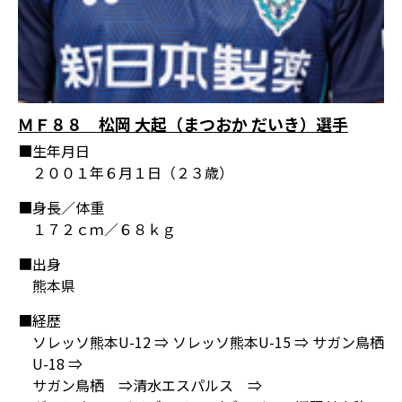
ＭＦ８８ 松岡 大起（まつおか だいき）選手
■生年月日
２００１年６月１日（２３歳）
■身長／体重
１７２ｃｍ／６８ｋｇ
■出身
熊本県
■経歴
ソレッソ熊本U-12 ⇒ ソレッソ熊本U-15 ⇒ サガン鳥栖
U-18 ⇒
サガン鳥栖 ⇒清水エスパルス ⇒