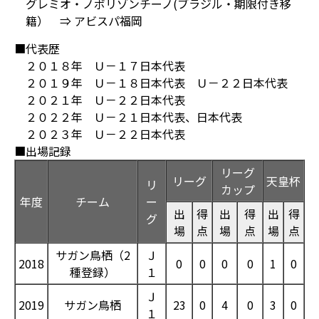
グレミオ・ノボリゾンチーノ(ブラジル・期限付き移
籍） ⇒ アビスパ福岡
■代表歴
２０１８年 Ｕ－１７日本代表
２０１９年 Ｕ－１８日本代表 Ｕ－２２日本代表
２０２１年 Ｕ－２２日本代表
２０２２年 Ｕ－２１日本代表、日本代表
２０２３年 Ｕ－２２日本代表
■出場記録
リーグ
リーグ
天皇杯
リ
カップ
年度
チーム
ー
出
得
出
得
出
得
グ
場
点
場
点
場
点
サガン鳥栖（2
Ｊ
2018
0
0
0
0
1
0
種登録）
１
Ｊ
2019
サガン鳥栖
23
0
4
0
3
0
１