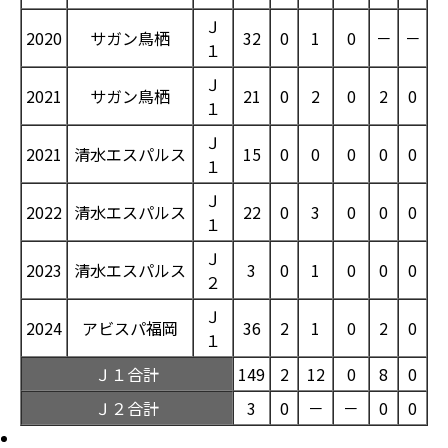
Ｊ
2020
サガン鳥栖
32
0
1
0
－
－
１
Ｊ
2021
サガン鳥栖
21
0
2
0
2
0
１
Ｊ
2021
清水エスパルス
15
0
0
0
0
0
１
Ｊ
2022
清水エスパルス
22
0
3
0
0
0
１
Ｊ
2023
清水エスパルス
3
0
1
0
0
0
２
Ｊ
2024
アビスパ福岡
36
2
1
0
2
0
１
Ｊ１合計
149
2
12
0
8
0
Ｊ２合計
3
0
－
－
0
0