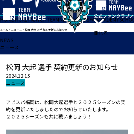
HOME
TICKET
MATCH
TEAM
NEWS
GOODS
FAN
ACADEMY
SCHO
ホーム
>
ニュース
>
松岡 大起 選手 契約更新のお知らせ
閉じる
NEWS
ニュース
松岡 大起 選手 契約更新のお知らせ
2024.12.15
ニュース
アビスパ福岡は、松岡大起選手と２０２５シーズンの契
約を更新いたしましたのでお知らせいたします。
２０２５シーズンも共に戦いましょう！