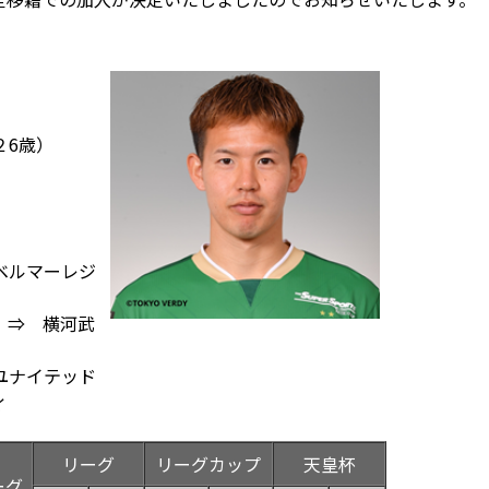
２6歳）
ベルマーレジ
 ⇒ 横河武
ユナイテッド
ィ
リーグ
リーグカップ
天皇杯
ーグ