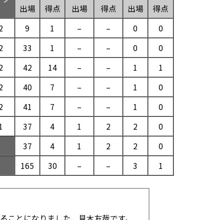
出場
得点
出場
得点
出場
得点
2
9
1
–
–
0
0
2
33
1
–
–
0
0
2
42
14
–
–
1
1
2
40
7
–
–
1
0
2
41
7
–
–
1
0
1
37
4
1
2
2
0
37
4
1
2
2
0
165
30
–
–
3
1
ることになりました、見木友哉です。