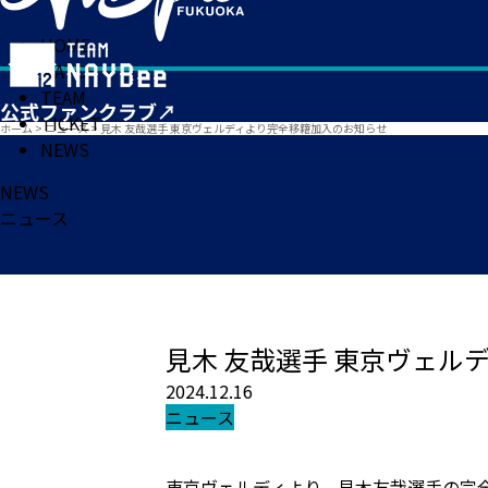
HOME
MATCH
TEAM
TICKET
ホーム
>
ニュース
>
見木 友哉選手 東京ヴェルディより完全移籍加入のお知らせ
NEWS
NEWS
ニュース
見木 友哉選手 東京ヴェル
2024.12.16
ニュース
東京ヴェルディより、見木友哉選手の完