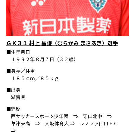
ＧＫ３１ 村上 昌謙（むらかみ まさあき）選手
■生年月日
１９９２年８月７日（３２歳）
■身長／体重
１８５ｃｍ／８５ｋｇ
■出身
滋賀県
■経歴
西サッカースポーツ少年団 ⇒ 守山北中 ⇒
草津東高 ⇒ 大阪体育大 ⇒ レノファ山口ＦＣ
⇒