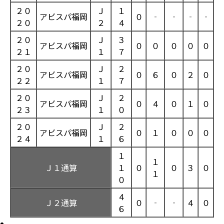
２０
Ｊ
１
アビスパ福岡
０
‐
‐
‐
‐
２０
２
４
２０
Ｊ
３
アビスパ福岡
０
０
０
０
０
２１
１
７
２０
Ｊ
２
アビスパ福岡
０
６
０
２
０
２２
１
７
２０
Ｊ
２
アビスパ福岡
０
４
０
１
０
２３
１
０
２０
Ｊ
２
アビスパ福岡
０
１
０
０
０
２４
１
６
１
１
Ｊ１通算
１
０
０
３
０
１
０
４
Ｊ２通算
０
‐
‐
４
０
６