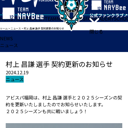
HOME
TICKET
MATCH
TEAM
NEWS
GOODS
FAN
ACADEMY
SCHO
ホーム
>
ニュース
>
村上 昌謙 選手 契約更新のお知らせ
閉じる
NEWS
ニュース
村上 昌謙 選手 契約更新のお知らせ
2024.12.19
ニュース
アビスパ福岡は、村上 昌謙 選手と２０２５シーズンの契
約を更新いたしましたのでお知らせいたします。
２０２５シーズンも共に戦いましょう！