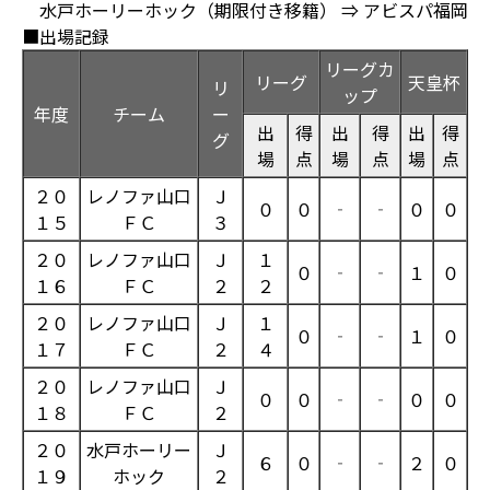
水戸ホーリーホック（期限付き移籍） ⇒ アビスパ福岡
■出場記録
リーグカ
リーグ
天皇杯
リ
ップ
年度
チーム
ー
出
得
出
得
出
得
グ
場
点
場
点
場
点
２０
レノファ山口
Ｊ
０
０
‐
‐
０
０
１５
ＦＣ
３
２０
レノファ山口
Ｊ
１
０
‐
‐
１
０
１６
ＦＣ
２
２
２０
レノファ山口
Ｊ
１
０
‐
‐
１
０
１７
ＦＣ
２
４
２０
レノファ山口
Ｊ
０
０
‐
‐
０
０
１８
ＦＣ
２
２０
水戸ホーリー
Ｊ
６
０
‐
‐
２
０
１９
ホック
２