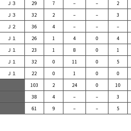
Ｊ３
29
7
–
–
2
Ｊ３
32
2
–
–
3
Ｊ２
36
4
–
–
–
Ｊ１
26
1
4
0
4
Ｊ１
23
1
8
0
1
Ｊ１
32
0
11
0
5
Ｊ１
22
0
1
0
0
103
2
24
0
10
38
4
–
–
3
61
9
–
–
5