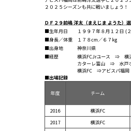
２０２５シーズンも共に戦いましょう！
ＤＦ２９
前嶋 洋太（まえじま ようた）
■生年月日
１９９７年８月１２日 (２
■身長／体重
１７８cm／６７kg
■出身地
神奈川県
■経歴
横浜FCJrユース ⇒ 横
カターレ富山 ⇒ 水
横浜FC ⇒アビスパ福岡
■出場記録
年度
チーム
2016
横浜FC
2017
横浜FC