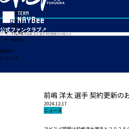
HOME
MATCH
TEAM
TICKET
ホーム
>
ニュース
>
前嶋 洋太 選手 契約更新のお知らせ
NEWS
NEWS
ニュース
前嶋 洋太 選手 契約更新の
2024.12.17
ニュース
アビスパ福岡は前嶋洋太選手と２０２５