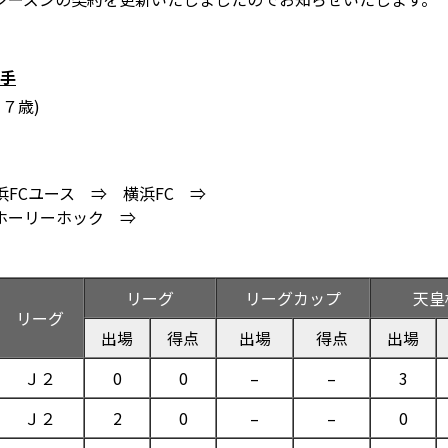
選手
７歳)
浜FCユース ⇒ 横浜FC ⇒
戸ホーリーホック ⇒
リーグ
リーグカップ
天皇
リーグ
出場
得点
出場
得点
出場
Ｊ２
0
0
–
–
3
Ｊ２
2
0
–
–
0