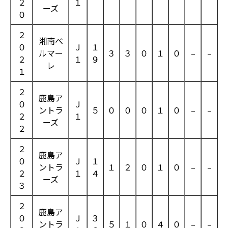
２
１
ーズ
０
２
湘南ベ
０
Ｊ
１
ルマー
３
３
０
１
０
–
–
２
１
９
レ
１
２
鹿島ア
０
Ｊ
ントラ
５
０
０
０
１
０
–
–
２
１
ーズ
２
２
鹿島ア
０
Ｊ
１
ントラ
１
２
０
１
０
–
–
２
１
４
ーズ
３
２
鹿島ア
０
Ｊ
３
ントラ
５
１
０
４
０
–
–