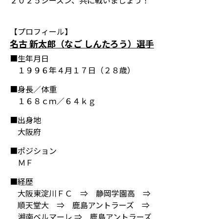
２０２５シーズン、共に戦いましょう！
【プロフィール】
名古 新太郎（なご しんたろう）選手
■生年月日
１９９６年４月１７日（２８歳）
■身長／体重
１６８ｃｍ／６４ｋｇ
■出身地
大阪府
■ポジション
ＭＦ
■経歴
大阪東淀川ＦＣ ⇒ 静岡学園高 ⇒
順天堂大 ⇒ 鹿島アントラーズ ⇒
湘南ベルマーレ ⇒ 鹿島アントラーズ