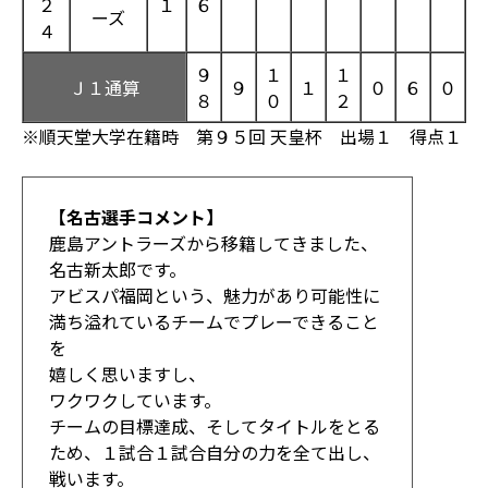
２
１
６
ーズ
４
９
１
１
Ｊ１通算
９
１
０
６
０
８
０
２
※順天堂大学在籍時 第９５回 天皇杯 出場１ 得点１
【名古選手コメント】
鹿島アントラーズから移籍してきました、
名古新太郎です。
アビスパ福岡という、魅力があり可能性に
満ち溢れているチームでプレーできること
を
嬉しく思いますし、
ワクワクしています。
チームの目標達成、そしてタイトルをとる
ため、１試合１試合自分の力を全て出し、
戦います。