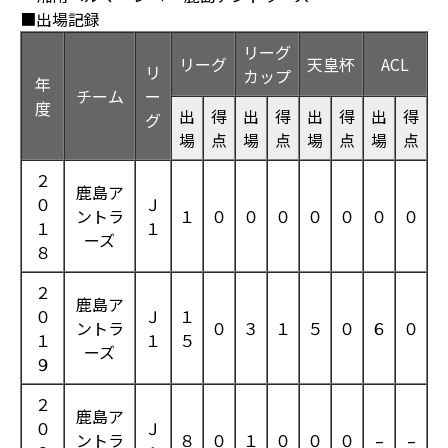
■出場記録
リーグ
リーグ
天皇杯
ACL
リ
カップ
年
チーム
ー
度
出
得
出
得
出
得
出
得
グ
場
点
場
点
場
点
場
点
２
鹿島ア
０
Ｊ
ントラ
１
０
０
０
０
０
０
０
１
１
ーズ
８
２
鹿島ア
０
Ｊ
１
ントラ
０
３
１
５
０
６
０
１
１
５
ーズ
９
２
鹿島ア
０
Ｊ
ントラ
８
０
１
０
０
０
–
–