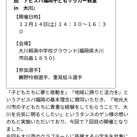
回 アビスパ福岡子どもサッカー教室
in 大川』
【開催日時】
１２月１４日(土) １４：３０～１６：３
０
【会場】
大川桐英中学校グラウンド(福岡県大川
市向島１８５０)
【参加選手】
鶴野怜樹選手、重見柾斗選手
「子どもたちに夢と感動を」「地域に誇りと活力を」と
いうアビスパ福岡の基本理念に賛同いただき、『地元大
川市の子どもたちに貴重な経験をしてもらうことで、大
川を元気に明るくしたい』というタンスのゲン様の想い
のもと実施いただいており、今回で７回目の開催となり
ました。
今回も大川市のクラブチームに所属する小学生を対象に