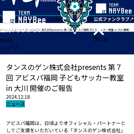
HOME
TICKET
MATCH
TEAM
NEWS
GOODS
FAN
ACADEMY
SCHO
ホーム
>
ニュース
>
タンスのゲン株式会社presents 第７回 アビスパ福岡 子どもサッカー教室 in 大川 開催のご報告
閉じる
NEWS
ニュース
タンスのゲン株式会社presents 第７
回 アビスパ福岡 子どもサッカー教室
in 大川 開催のご報告
2024.12.18
ニュース
アビスパ福岡は、日頃よりオフィシャル・パートナーと
してご支援をいただいている「タンスのゲン株式会社」