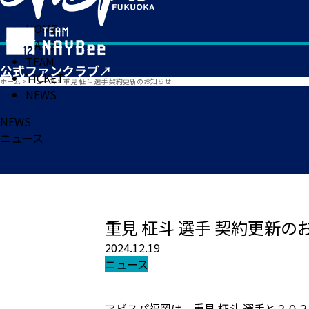
HOME
MATCH
TEAM
TICKET
ホーム
>
ニュース
>
重見 柾斗 選手 契約更新のお知らせ
NEWS
NEWS
ニュース
重見 柾斗 選手 契約更新の
2024.12.19
ニュース
アビスパ福岡は、重見 柾斗 選手と２０