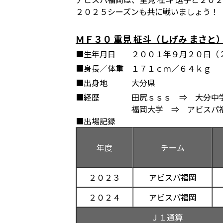
２０２５シーズンも共に戦いましょう！
ＭＦ３０ 重見 柾斗（しげみ まさと
■生年月日
２００１年９月２０日（
■身長／体重
１７１ｃｍ／６４ｋｇ
■出身地
大分県
■経歴
田尻ｓｓｓ ⇒ 大分中
福岡大学 ⇒ アビスパ
■出場記録
年度
チーム
２０２３
アビスパ福岡
２０２４
アビスパ福岡
Ｊ１通算