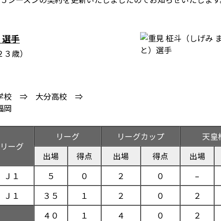
）選手
２３歳）
学校 ⇒ 大分高校 ⇒
福岡
リーグ
リーグカップ
天皇
リーグ
出場
得点
出場
得点
出場
Ｊ１
５
０
２
０
–
Ｊ１
３５
１
２
０
２
４０
１
４
０
２