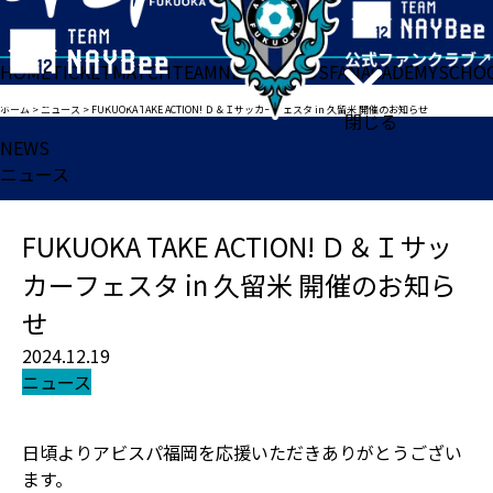
HOME
TICKET
MATCH
TEAM
NEWS
GOODS
FAN
ACADEMY
SCHO
ホーム
>
ニュース
>
FUKUOKA TAKE ACTION! Ｄ＆Ｉサッカーフェスタ in 久留米 開催のお知らせ
閉じる
NEWS
ニュース
FUKUOKA TAKE ACTION! Ｄ＆Ｉサッ
カーフェスタ in 久留米 開催のお知ら
せ
2024.12.19
ニュース
日頃よりアビスパ福岡を応援いただきありがとうござい
ます。