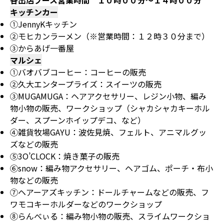
キッチンカー
①JennyKキッチン
②モヒカンラーメン（※営業時間：１２時３０分まで）
③からあげ一番屋
マルシェ
①バオバブコーヒー：コーヒーの販売
②久大エンタープライズ：スイーツの販売
③MUGAMUGA：ヘアアクセサリー、レジン小物、編み
物小物の販売、ワークショップ（シャカシャカキーホル
ダー、スプーンホイップデコ、など）
④雑貨牧場GAYU：波佐見焼、フェルト、アニマルグッ
ズなどの販売
⑤3O’CLOCK：焼き菓子の販売
⑥snow：編み物アクセサリー、ヘアゴム、ポーチ・布小
物などの販売
⑦ヘアーアズキッチン：ドールチャームなどの販売、フ
ワモコキーホルダーなどのワークショップ
⑧らんべぃる：編み物小物の販売、スライムワークショ