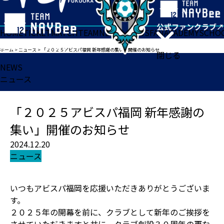
HOME
TICKET
MATCH
TEAM
NEWS
GOODS
FAN
ACADEMY
SCHO
ホーム
>
ニュース
>
「２０２５アビスパ福岡 新年感謝の集い」開催のお知らせ
閉じる
NEWS
ニュース
「２０２５アビスパ福岡 新年感謝の
集い」開催のお知らせ
2024.12.20
ニュース
いつもアビスパ福岡を応援いただきありがとうございま
す。
２０２５年の開幕を前に、クラブとして新年のご挨拶を