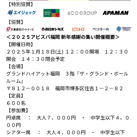
【特別協賛】
【協賛】
＜２０２５アビスパ福岡 新年感謝の集い開催概要＞
【開催日時】
２０２５年１月１８日(土) １２：００開場 １２：３０
開会 １４：３０閉会予定
【会場】
グランドハイアット福岡 ３階「ザ・グランド・ボール
ルーム」
〒８１２－００１８ 福岡市博多区住吉１－２－８２
【定員】
６００名
【参加費】
円卓席 ： 大人７，０００円 ・ 中学生以下４，０
００円
シアター席 ： 大人４，０００円 ・ 中学生以下