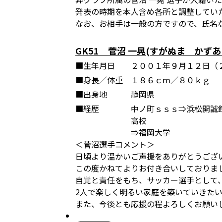
発表の時期を本人含め各所と調整してい
なお、お相手は一般の方ですので、氏名
GK51 菅沼 一晃(すがぬま かずあ
■生年月日
２００１年９月１２日（
■身長／体重
１８６ｃｍ／８０ｋｇ
■出身地
静岡県
■経歴
中ノ町ｓｓｓ⇒浜松開誠
高校
⇒福岡大学
＜菅沼選手コメント＞
日頃より温かいご声援をありがとうござ
この度かねてよりお付き合いしておりま
自覚と責任をもち、サッカー選手として
2人で楽しく明るい家庭を築いていきた
また、今後とも応援の程よろしくお願い