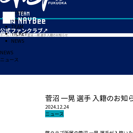
HOME
MATCH
TEAM
TICKET
ホーム
>
ニュース
>
菅沼 一晃 選手 入籍のお知らせ
NEWS
NEWS
ニュース
菅沼 一晃 選手 入籍のお知
2024.12.24
ニュース
弊クラブ所属の菅沼 一晃 選手が入籍い