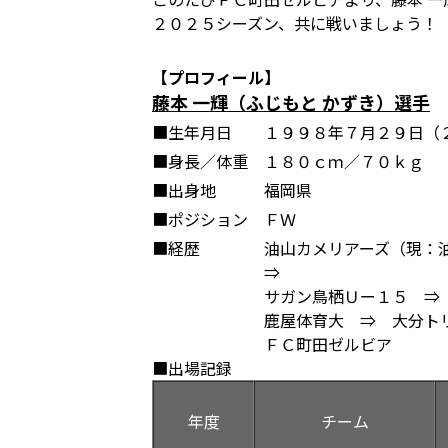
２０２５シーズン、共に戦いましょう！
【プロフィール】
藤本 一輝（ふじもと かずき）選手
■生年月日
１９９８年７月２９日（
■身長／体重
１８０ｃｍ／７０ｋｇ
■出身地
福岡県
■ポジション
ＦＷ
■経歴
油山カメリアーズ（現：
⇒
サガン鳥栖Ｕー１５ 
鹿屋体育大 ⇒ 大分
ＦＣ町田ゼルビア
■出場記録
年度
チーム