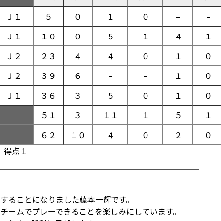
Ｊ１
５
０
１
０
–
–
Ｊ１
１０
０
５
１
４
１
Ｊ２
２３
４
４
０
１
０
Ｊ２
３９
６
–
–
１
０
Ｊ１
３６
３
５
０
１
０
５１
３
１１
１
５
１
６２
１０
４
０
２
０
 得点１
することになりました藤本一輝です。
チームでプレーできることを楽しみにしています。