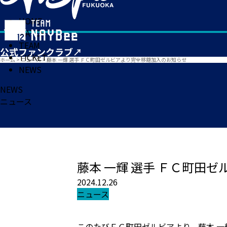
HOME
MATCH
TEAM
TICKET
ホーム
>
ニュース
>
藤本 一輝 選手 ＦＣ町田ゼルビアより完全移籍加入のお知らせ
NEWS
NEWS
ニュース
藤本 一輝 選手 ＦＣ町田
2024.12.26
ニュース
このたびＦＣ町田ゼルビアより、藤本 一