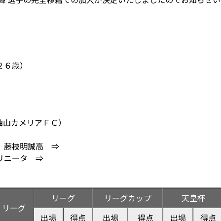
２６歳）
油山カメリアＦＣ）
⇒ 藤枝明誠高 ⇒
トリニータ ⇒
リーグ
リーグカップ
天皇杯
リーグ
出場
得点
出場
得点
出場
得点