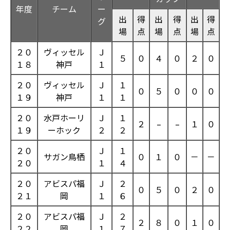
年度
チーム
ー
出
得
出
得
出
得
グ
場
点
場
点
場
点
２０
ヴィッセル
Ｊ
５
０
４
０
２
０
１８
神戸
１
２０
ヴィッセル
Ｊ
１
０
５
０
０
０
１９
神戸
１
１
２０
水戸ホーリ
Ｊ
１
２
–
–
１
０
１９
ーホック
２
２
２０
Ｊ
１
サガン鳥栖
０
１
０
－
－
２０
１
４
２０
アビスパ福
Ｊ
２
０
５
０
２
０
２１
岡
１
６
２０
アビスパ福
Ｊ
２
２
８
０
１
０
２２
岡
１
７