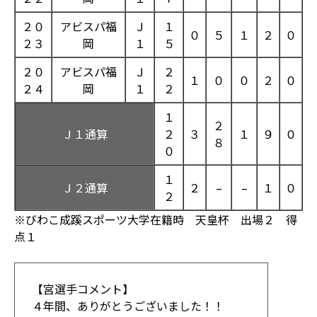
２０
アビスパ福
Ｊ
１
０
５
１
２
０
２３
岡
１
５
２０
アビスパ福
Ｊ
２
１
０
０
２
０
２４
岡
１
２
１
２
Ｊ１通算
２
３
１
９
０
８
０
１
Ｊ２通算
２
–
–
１
０
２
※びわこ成蹊スポーツ大学在籍時 天皇杯 出場２ 得
点１
【宮選手コメント】
４年間、ありがとうございました！！