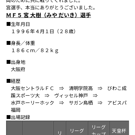
岡のために共に戦ってくれました。
宮選手、本当にありがとうございました。
ＭＦ５ 宮 大樹（みや だいき）選手
■生年月日
１９９６年４月１日（２８歳）
■身長／体重
１８６ｃｍ／８２ｋｇ
■出身地
大阪府
■経歴
大阪セントラルＦＣ ⇒ 清明学院高 ⇒ びわこ成
蹊スポーツ大 ⇒ ヴィッセル神戸 ⇒
水戸ホーリーホック ⇒ サガン鳥栖 ⇒ アビスパ
福岡
■出場記録
リーグ
リーグ
天皇杯
リ
カップ