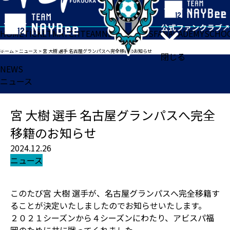
HOME
TICKET
MATCH
TEAM
NEWS
GOODS
FAN
ACADEMY
SCHO
ホーム
>
ニュース
>
宮 大樹 選手 名古屋グランパスへ完全移籍のお知らせ
閉じる
NEWS
ニュース
宮 大樹 選手 名古屋グランパスへ完全
移籍のお知らせ
2024.12.26
ニュース
このたび宮 大樹 選手が、名古屋グランパスへ完全移籍す
ることが決定いたしましたのでお知らせいたします。
２０２１シーズンから４シーズンにわたり、アビスパ福