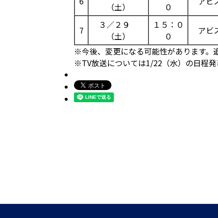
6
アビ
（土）
０
３／２９
１５：０
7
アビ
（土）
０
※今後、変更になる可能性があります。
※TV放送については1/22（水）の日程