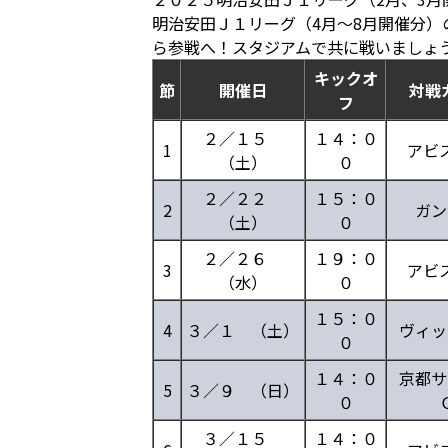
明治安田Ｊ１リーグ（4月～8月開催分
ら参戦へ！スタジアムで共に戦いましょ
キックオ
節
開催日
対戦
フ
２／１５
１４：０
1
アビ
（土）
０
２／２２
１５：０
2
ガン
（土）
０
２／２６
１９：０
3
アビ
（水）
０
１５：０
4
３／１ （土）
ヴィッ
０
１４：０
京都サ
5
３／９ （日）
０
３／１５
１４：０