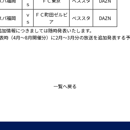
スパ福岡
ＦＣ東京
べススタ
DAZN
ｓ
ｖ
ＦＣ町田ゼルビ
スパ福岡
べススタ
DAZN
ｓ
ア
追加情報につきましては随時発表いたします。
発表時（4月～8月開催分）に2月～3月分の放送を追加発表する
一覧へ戻る