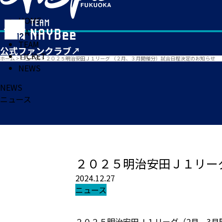
HOME
MATCH
TEAM
TICKET
ホーム
>
ニュース
>
２０２５明治安田Ｊ１リーグ （２月、３月開催分）試合日程決定のお知らせ
NEWS
NEWS
ニュース
２０２５明治安田Ｊ１リー
2024.12.27
ニュース
２０２５明治安田Ｊ１リーグ（2月、3