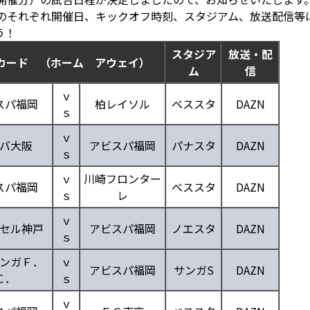
）のそれぞれ開催日、キックオフ時刻、スタジアム、放送配信等
う！
スタジア
放送・配
カード （ホーム アウェイ）
ム
信
ｖ
スパ福岡
柏レイソル
ベススタ
DAZN
ｓ
ｖ
バ大阪
アビスパ福岡
パナスタ
DAZN
ｓ
ｖ
川崎フロンター
スパ福岡
べススタ
DAZN
ｓ
レ
ｖ
セル神戸
アビスパ福岡
ノエスタ
DAZN
ｓ
ンガＦ．
ｖ
アビスパ福岡
サンガS
DAZN
Ｃ．
ｓ
ｖ