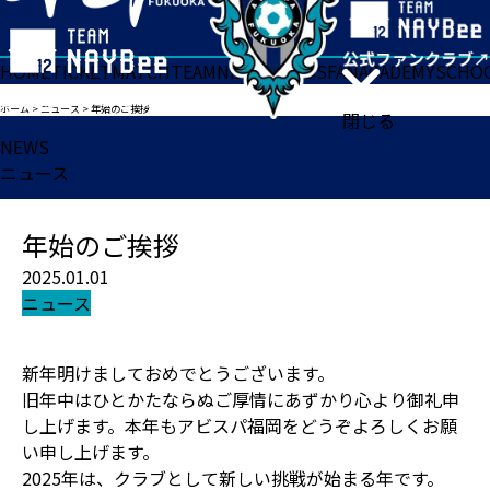
HOME
TICKET
MATCH
TEAM
NEWS
GOODS
FAN
ACADEMY
SCHO
ホーム
>
ニュース
>
年始のご挨拶
閉じる
NEWS
ニュース
年始のご挨拶
2025.01.01
ニュース
新年明けましておめでとうございます。
旧年中はひとかたならぬご厚情にあずかり心より御礼申
し上げます。本年もアビスパ福岡をどうぞよろしくお願
い申し上げます。
2025年は、クラブとして新しい挑戦が始まる年です。