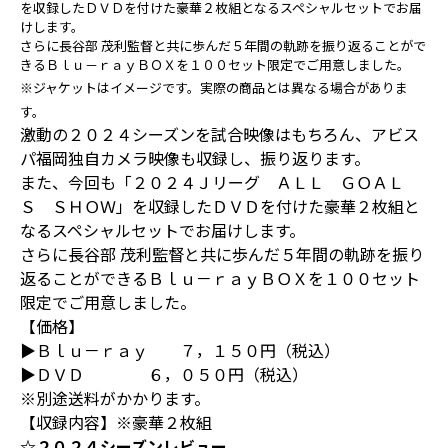
を収録したＤＶＤを付けた豪華２枚組となるスペシャルセットでお届
けします。
さらに長谷部 茂利監督と共に歩んだ５年間の軌跡を振り返ることがで
きるＢｌｕ－ｒａｙＢＯＸを１００セット限定でご用意しました。
※ジャケットはイメージです。実際の商品とは異なる場合がありま
す。
激動の２０２４シーズンを試合映像はもちろん、アビス
パ福岡独自カメラ映像も収録し、振り返ります。
また、今回も「２０２４Ｊリーグ ＡＬＬ ＧＯＡＬ
Ｓ ＳＨＯＷ」を収録したＤＶＤを付けた豪華２枚組と
なるスペシャルセットでお届けします。
さらに長谷部 茂利監督と共に歩んだ５年間の軌跡を振り
返ることができるＢｌｕ－ｒａｙＢＯＸを１００セット
限定でご用意しました。
【価格】
▶Ｂｌｕ－ｒａｙ ７，１５０円（税込）
▶ＤＶＤ ６，０５０円（税込）
※別途送料がかかります。
【収録内容】※豪華２枚組
☆２０２４シーズンレビュー