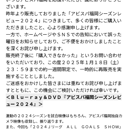
ざいます。
昨年より販売しておりました「アビスパ福岡シーズンレ
ビュー２０２４」につきまして、多くの皆様にご購入い
ただきましたこと、心より感謝申し上げます。
一方で、ホームページやＳＮＳでの告知において誤った
曜日をお知らせしており、ご不便をおかけしましたこと
を深くお詫び申し上げます。
販売終了後に「購入できなかった」というお問い合わせ
をいただいており、この度２０２５年１月１８日（土）
２３：５９までの約一週間限定で、一時的に再販売を実
施することとしました。
ご迷惑をおかけした皆さまには重ねてお詫び申し上げま
すとともに、この機会にご検討いただければ幸いです。
＜Ｂｌｕ－ｒａｙ＆ＤＶＤ『アビスパ福岡シーズンレビ
ュー２０２４』＞
激動の２０２４シーズンを試合映像はもちろん、アビスパ福岡独自カ
メラ映像も収録し、振り返ります。
また、今回も「２０２４Ｊリーグ ＡＬＬ ＧＯＡＬＳ ＳＨＯＷ」