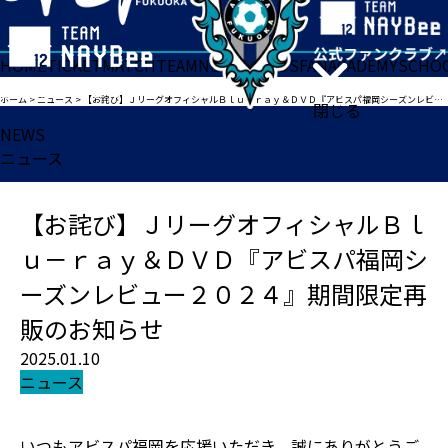
HOME
TICKET
MATCH
TEAM
NEWS
GOODS
FAN
ACADEMY
SCHO
ホーム
>
ニュース
>
【お詫び】ＪリーグオフィシャルＢｌｕ－ｒａｙ＆ＤＶＤ『アビスパ福岡シーズンレビュー２０２４』期間限定再販のお知らせ
閉じる
NEWS
ニュース
【お詫び】ＪリーグオフィシャルＢｌ
ｕ－ｒａｙ＆ＤＶＤ『アビスパ福岡シ
ーズンレビュー２０２４』期間限定再
販のお知らせ
2025.01.10
ニュース
いつもアビスパ福岡を応援いただき、誠にありがとうご