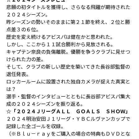
悲願の初タイトルを獲得し、さらなる飛躍が期待された
２０２４シーズン。
昨シーズンの勢いそのままに第２１節を終え、２位と勝
点差３の６位。
歴史を変え続けるアビスパは健在かと思われた。
しかし、ここから１１試合勝利から見放される。
キャプテン奈良の負傷離脱。優勝を争うクラブに見せつ
けられた力の差。
そして、クラブの新しい歴史を築いてきた長谷部監督の
退任発表。
ロッカールームに設置された独自カメラが捉えた真実と
は？
選手・監督のインタビューとともに長谷部アビスパ集大
成の２０２４シーズンを振り返る。
☆「２０２４ＪリーグＡＬＬ ＧＯＡＬＳ ＳＨＯＷ」
２０２４明治安田Ｊ１リーグ・ＹＢＣルヴァンカップで
記録した全ゴールを収録。
（※Ｂｌｕ－ｒａｙをご購入の場合の特典もＤＶＤとな