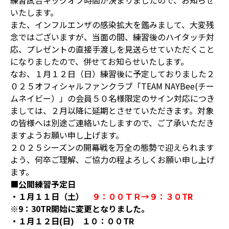
練習試合キックオフ時間が決まりましたので、お知らせ
いたします。
また、インフルエンザの感染拡大を鑑みまして、大変残
念ではございますが、当面の間、練習後のハイタッチ対
応、プレゼントの直接手渡しを見送らせていただくこと
になりましたので、併せてお知らせいたします。
なお、１月１２日（日）練習後に予定しておりました２
０２５オフィシャルファンクラブ「TEAM NAYBee(チー
ムネイビー）」の会員５０名様限定のサイン対応につき
ましては、２月以降に延期とさせていただきます。対象
の皆様へは別途ご連絡いたしますので、ご了承いただき
ますようお願い申し上げます。
２０２５シーズンの開幕戦を万全の態勢で迎えられます
よう、何卒ご理解、ご協力の程よろしくお願い申し上げ
ます。
■
公開練習予定日
・１月１１日（土）
９：００ＴＲ→９：３０TR
※9：30TR開始に変更となりました。
・１月１２日(日) １０：００TR