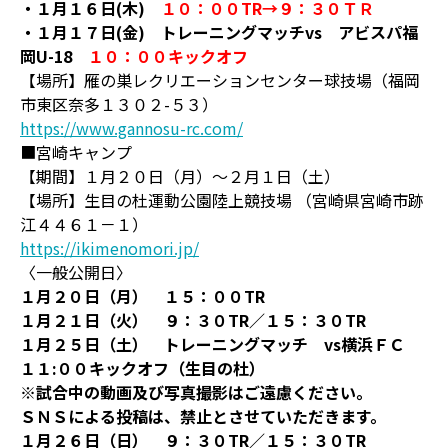
・１月１６日(木)
１０：００TR→９：３０ＴＲ
・１月１７日(金) トレーニングマッチvs アビスパ福
岡U-18
１０：００キックオフ
【場所】雁の巣レクリエーションセンター球技場（福岡
市東区奈多１３０２-５３）
https://www.gannosu-rc.com/
■宮崎キャンプ
【期間】１月２０日（月）～２月１日（土）
【場所】生目の杜運動公園陸上競技場 （宮崎県宮崎市跡
江４４６１－１）
https://ikimenomori.jp/
〈一般公開日〉
１月２０日（月） １５：００TR
１月２１日（火） ９：３０TR／１５：３０TR
１月２５日（土） トレーニングマッチ vs横浜ＦＣ
１１:００キックオフ（生目の杜）
※試合中の動画及び写真撮影はご遠慮ください。
ＳＮＳによる投稿は、禁止とさせていただきます。
１月２６日（日） ９：３０TR／１５：３０TR