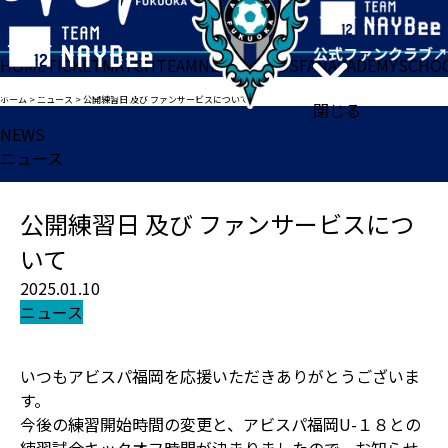
HOME
TICKET
MATCH
TEAM
NEWS
GOODS
FAN
ACADEMY
SCHO
ホーム
>
ニュース
>
公開練習日 及び ファンサービスについて
閉じる
NEWS
ニュース
公開練習日 及び ファンサービスにつ
いて
2025.01.10
ニュース
いつもアビスパ福岡を応援いただきありがとうございま
す。
今後の練習開始時間の変更と、アビスパ福岡U-１８との