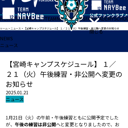
HOME
TICKET
MATCH
TEAM
NEWS
GOODS
FAN
ACADEMY
SCHO
ホーム
>
ニュース
>
【宮崎キャンプスケジュール】 １／２１（火）午後練習・非公開へ変更のお知らせ
閉じる
NEWS
ニュース
【宮崎キャンプスケジュール】 １／
２１（火）午後練習・非公開へ変更の
お知らせ
2025.01.21
ニュース
1月21日（火）の午前・午後練習ともに公開予定でした
が、
午後の練習は非公開
へと変更となりましたので、お