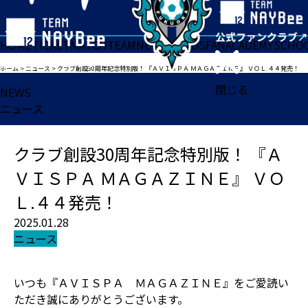
HOME
TICKET
MATCH
TEAM
NEWS
GOODS
FAN
ACADEMY
SCHO
ホーム
>
ニュース
>
クラブ創設30周年記念特別版！ 『ＡＶＩＳＰＡ ＭＡＧＡＺＩＮＥ』 ＶＯＬ.４４発売！
閉じる
NEWS
ニュース
クラブ創設30周年記念特別版！ 『Ａ
ＶＩＳＰＡ ＭＡＧＡＺＩＮＥ』 ＶＯ
Ｌ.４４発売！
2025.01.28
ニュース
いつも『ＡＶＩＳＰＡ ＭＡＧＡＺＩＮＥ』をご愛読い
ただき誠にありがとうございます。