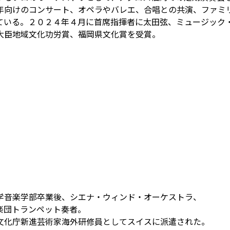
年向けのコンサート、オペラやバレエ、合唱との共演、ファミ
ている。２０２４年４月に首席指揮者に太田弦、ミュージック
大臣地域文化功労賞、福岡県文化賞を受賞。
学音楽学部卒業後、シエナ・ウィンド・オーケストラ、
楽団トランペット奏者。
文化庁新進芸術家海外研修員としてスイスに派遣された。