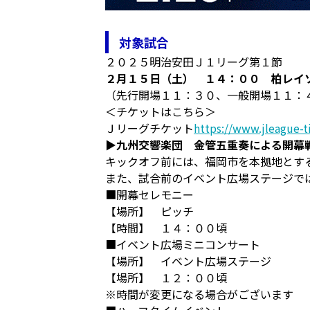
対象試合
２０２５明治安田Ｊ１リーグ第１節
２月１５日（土） １４：００ 柏レイ
（先行開場１１：３０、一般開場１１：
＜チケットはこちら＞
Ｊリーグチケット
https://www.jleague-ti
▶九州交響楽団 金管五重奏による開幕
キックオフ前には、福岡市を本拠地とす
また、試合前のイベント広場ステージで
■開幕セレモニー
【場所】 ピッチ
【時間】 １４：００頃
■イベント広場ミニコンサート
【場所】 イベント広場ステージ
【場所】 １２：００頃
※時間が変更になる場合がございます