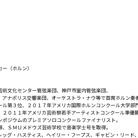
カー（ホルン）
芸術文化センター管弦楽団、神戸市室内管弦楽団、
、アナポリス交響楽団、オーケストラ・ナウ等で首席ホルン奏
ール第３位、２０１７年アメリカ国際ホルンコンクール大学部
、２０１１年アメリカ芸術祭若手アーティストコンクール準優
ンポジウムのプレミアソロコンクールファイナリスト。
得、ＳＭＵメドウズ芸術学校で音楽学士号を取得。
レッグ・ハスティス、ヘイリー・フープス、ギャビン・リード