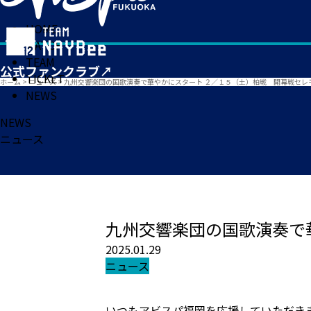
HOME
MATCH
TEAM
TICKET
ホーム
>
ニュース
>
九州交響楽団の国歌演奏で華やかにスタート ２／１５（土）柏戦 開幕戦セレ
NEWS
NEWS
ニュース
九州交響楽団の国歌演奏で
2025.01.29
ニュース
いつもアビスパ福岡を応援していただき