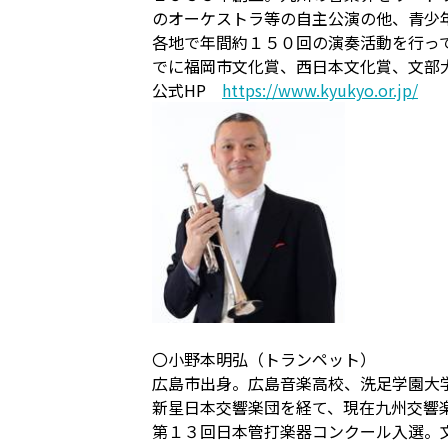
のオーケストラ等の自主公演の他、青少
各地で年間約１５０回の演奏活動を行っ
でに福岡市文化賞、西日本文化賞、文部
公式HP
https://www.kyukyo.or.jp/
〇小野本明弘（トランペット）
広島市出身。広島音楽高校、洗足学園大
新星日本交響楽団を経て、現在九州交響
第１３回日本管打楽器コンクール入選。