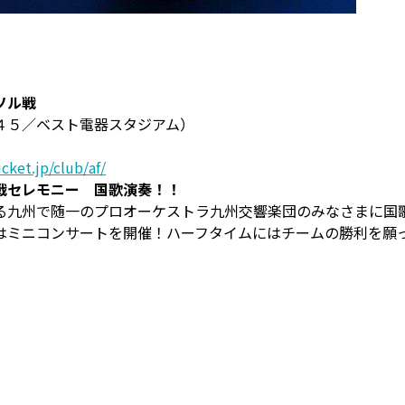
ソル戦
４５／ベスト電器スタジアム）
cket.jp/club/af/
戦セレモニー 国歌演奏！！
る九州で随一のプロオーケストラ九州交響楽団のみなさまに国
はミニコンサートを開催！ハーフタイムにはチームの勝利を願