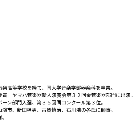
音楽高等学校を経て、同大学音楽学部器楽科を卒業。
受賞。ヤマハ管楽器新人演奏会第３２回金管楽器部門に出演。
ボーン部門入選、第３５回同コンクール第３位。
山鴻市、新田幹男、古賀慎治、石川浩の各氏に師事。
者。