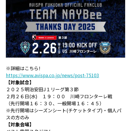
※詳細はこちら!
https://www.avispa.co.jp/news/post-75103
【対象試合】
２０２５明治安田J１リーグ第３節
２月２６日(水) １９：００ 川崎フロンターレ戦
（先行開場１６：３０、一般開場１６：４５）
※先行開場はシーズンシート(チケットタイプ)・個人パ
スの方のみ
【対象会場】