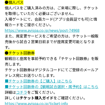
●個人パス
個人パスをご購入済みの方は、ご来場に際し、チケット
を取得していただく必要はございません。
入場ゲートにて、会員カード(アプリ会員証でも可)と情
報カードをご提示ください。
https://www.avispa.co.jp/news/post-74968
また、席変更サービスをご希望の方は、チケット一般販
売後から試合２営業日前までが座席変更可能となりま
す。
●チケット回数券
観戦日と座席を事前予約できる『チケット回数券』を販
売します。
チケット回数券はデジタルコードにてご登録のメールア
ドレス宛にお送りいたします。
■チケット回数券の【ご購入】はこちら
■チケット回数券の【観戦試合選択・席予約】はこちら
詳細は
コチラ
をご覧ください。
詳しくは
チケット購入ガイド
をご確認ください。
https://www.avispa.co.jp/ticket-info