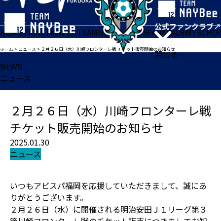
HOME
TICKET
MATCH
TEAM
NEWS
GOODS
FAN
ACADEMY
SCHO
ホーム
>
ニュース
>
２月２６日（水）川崎フロンターレ戦 チケット販売開始のお知らせ
閉じる
NEWS
ニュース
２月２６日（水）川崎フロンターレ戦
チケット販売開始のお知らせ
2025.01.30
ニュース
いつもアビスパ福岡を応援していただきまして、誠にあ
りがとうございます。
２月２６日（水）に開催される明治安田Ｊ１リーグ第３