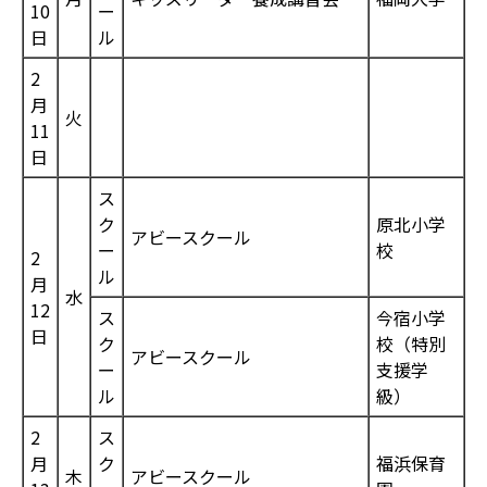
10
ー
日
ル
2
月
火
11
日
ス
ク
原北小学
アビースクール
ー
校
2
ル
月
水
12
ス
今宿小学
日
ク
校（特別
アビースクール
ー
支援学
ル
級）
2
ス
月
ク
福浜保育
木
アビースクール