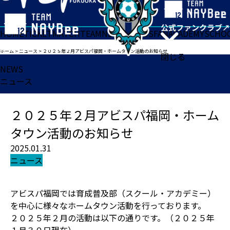
HOME
TICKET
MATCH
TEAM
NEWS
GOODS
FAN
ACADEMY
SCHO
ホーム
>
ニュース
>
２０２５年２月アビスパ福岡・ホームタウン活動のお知らせ
閉じる
NEWS
ニュース
２０２５年２月アビスパ福岡・ホーム
タウン活動のお知らせ
2025.01.31
ニュース
アビスパ福岡では育成普及部（スクール・アカデミー）
を中心に様々なホームタウン活動を行っております。
２０２５年２月の活動は以下の通りです。（２０２５年