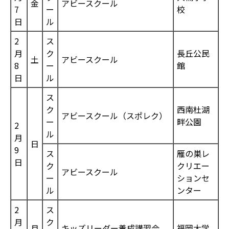
金
アビースクール
7
ー
校
日
ル
2
ス
月
ク
長丘公民
土
アビースクール
8
ー
館
日
ル
ス
ク
西南杜湖
アビースクール（スポレク）
ー
畔公園
2
ル
月
日
9
ス
雁の巣レ
日
ク
クリエー
アビースクール
ー
ションセ
ル
ンター
2
ス
月
ク
月
キッズリーダー養成講習会
福岡大学