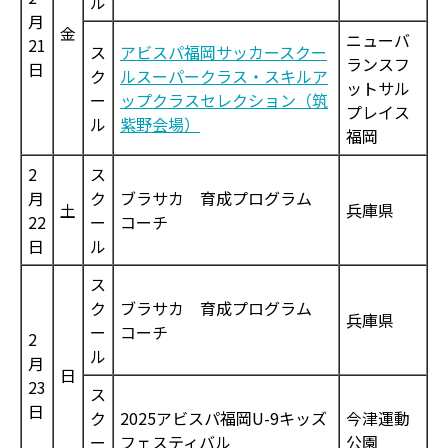
ル
月
金
ニューバ
21
ス
アビスパ福岡サッカースクー
ランスフ
日
ク
ルスーパークラス・スキルア
ットサル
ー
ップクラスセレクション（筑
プレイス
ル
紫野会場）
福岡
2
ス
月
ク
ブラサカ 育成プログラム
土
兵庫県
22
ー
コーチ
日
ル
ス
ク
ブラサカ 育成プログラム
兵庫県
ー
コーチ
2
ル
月
日
23
ス
日
ク
2025アビスパ福岡U-9キッズ
今津運動
ー
フェスティバル
公園