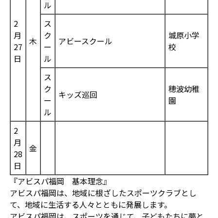
ル
2
ス
月
ク
城原小学
木
アビースクール
27
ー
校
日
ル
ス
ク
穂波幼稚
キッズ巡回
ー
園
ル
2
月
金
28
日
『アビスパ福岡 基本理念』
アビスパ福岡は、地域に根ざしたスポーツクラブとし
て、地域に生活する人々とともに発展します。
アビスパ福岡は、スポーツを通じて、子どもたちに夢と