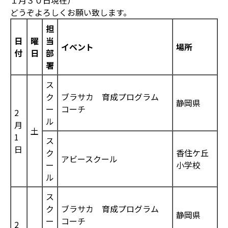
１月３０日現在）
どうぞよろしくお願い致します。
担
日
曜
当
イベント
場所
付
日
部
署
ス
ク
ブラサカ 育成プログラム
静岡県
ー
コーチ
2
ル
月
土
1
ス
日
ク
香住ケ丘
アビースクール
ー
小学校
ル
ス
ク
ブラサカ 育成プログラム
静岡県
ー
コーチ
2