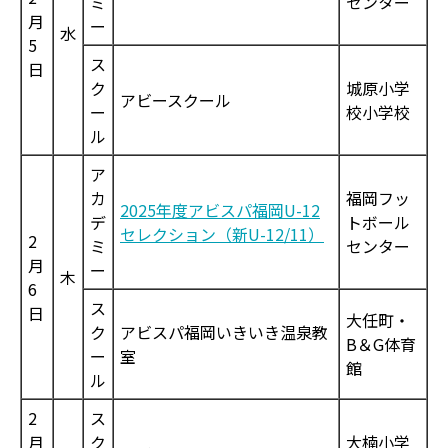
ミ
センター
月
ー
水
5
ス
日
ク
城原小学
アビースクール
ー
校小学校
ル
ア
カ
福岡フッ
2025年度アビスパ福岡U-12
デ
トボール
セレクション（新U-12/11）
2
ミ
センター
月
ー
木
6
ス
日
大任町・
ク
アビスパ福岡いきいき温泉教
B＆G体育
ー
室
館
ル
2
ス
月
ク
大楠小学