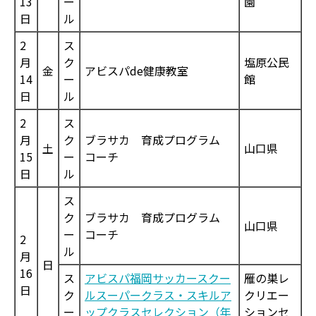
13
ー
園
日
ル
2
ス
月
ク
塩原公民
金
アビスパde健康教室
14
ー
館
日
ル
2
ス
月
ク
ブラサカ 育成プログラム
土
山口県
15
ー
コーチ
日
ル
ス
ク
ブラサカ 育成プログラム
山口県
ー
コーチ
2
ル
月
日
16
ス
アビスパ福岡サッカースクー
雁の巣レ
日
ク
ルスーパークラス・スキルア
クリエー
ー
ップクラスセレクション（年
ションセ