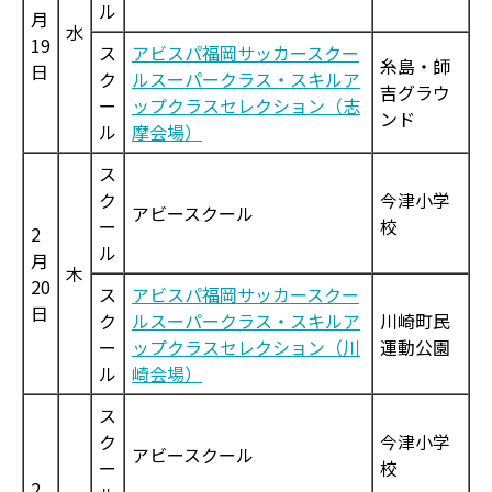
ル
月
水
19
ス
アビスパ福岡サッカースクー
糸島・師
日
ク
ルスーパークラス・スキルア
吉グラウ
ー
ップクラスセレクション（志
ンド
ル
摩会場）
ス
ク
今津小学
アビースクール
ー
校
2
ル
月
木
20
ス
アビスパ福岡サッカースクー
日
ク
ルスーパークラス・スキルア
川崎町民
ー
ップクラスセレクション（川
運動公園
ル
崎会場）
ス
ク
今津小学
アビースクール
ー
校
2