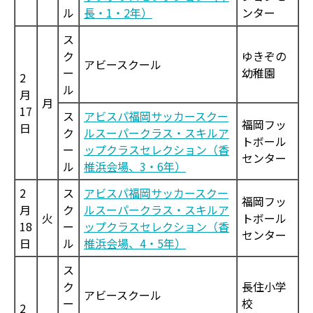
ル
長・1・2年）
ンター
ス
ク
ゆきぞの
アビースクール
ー
幼稚園
2
ル
月
月
17
ス
アビスパ福岡サッカースクー
福岡フッ
日
ク
ルスーパークラス・スキルア
トボール
ー
ップクラスセレクション（香
センター
ル
椎浜会場、3・6年）
2
ス
アビスパ福岡サッカースクー
福岡フッ
月
ク
ルスーパークラス・スキルア
火
トボール
18
ー
ップクラスセレクション（香
センター
日
ル
椎浜会場、4・5年）
ス
ク
長住小学
アビースクール
ー
校
2