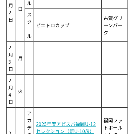
ル
月
日
2
ス
古賀グリ
日
ク
ピエトロカップ
ーンパー
ー
ク
ル
2
月
月
3
日
2
月
火
4
日
ア
カ
福岡フッ
2025年度アビスパ福岡U-12
デ
トボール
セレクション（新U-10/9）
2