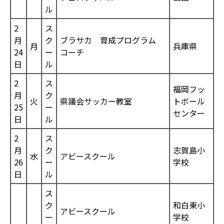
ル
2
ス
月
ク
ブラサカ 育成プログラム
月
兵庫県
24
ー
コーチ
日
ル
2
ス
福岡フッ
月
ク
火
県議会サッカー教室
トボール
25
ー
センター
日
ル
2
ス
月
ク
志賀島小
水
アビースクール
26
ー
学校
日
ル
ス
ク
和白東小
アビースクール
ー
学校