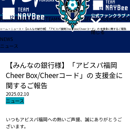
HOME
TICKET
MATCH
TEAM
NEWS
GOODS
FAN
ACADEMY
SCHO
ホーム
>
ニュース
>
【みんなの銀行様】「アビスパ福岡Cheer Box/Cheerコード」の 支援金に関するご報告
閉じる
NEWS
ニュース
【みんなの銀行様】「アビスパ福岡
Cheer Box/Cheerコード」の 支援金に
関するご報告
2025.02.10
ニュース
いつもアビスパ福岡への熱いご声援、誠にありがとうご
ざいます。