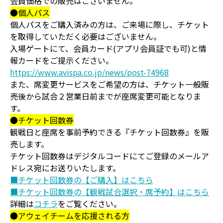
会員価格での販売はございません。
●個人パス
個人パスをご購入済みの方は、ご来場に際し、チケット
を取得していただく必要はございません。
入場ゲートにて、会員カード(アプリ会員証でも可)と情
報カードをご提示ください。
https://www.avispa.co.jp/news/post-74968
また、席変更サービスをご希望の方は、チケット一般販
売後から試合２営業日前までが座席変更可能となりま
す。
●チケット回数券
観戦日と座席を事前予約できる『チケット回数券』を販
売します。
チケット回数券はデジタルコードにてご登録のメールア
ドレス宛にお送りいたします。
■チケット回数券の【ご購入】はこちら
■チケット回数券の【観戦試合選択・席予約】はこちら
詳細は
コチラ
をご覧ください。
●アウェイチームを応援される方