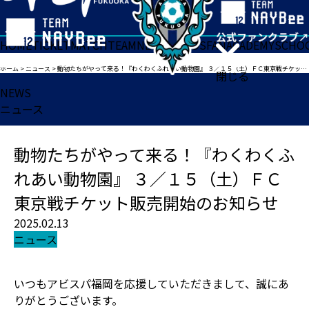
HOME
TICKET
MATCH
TEAM
NEWS
GOODS
FAN
ACADEMY
SCHO
ホーム
>
ニュース
>
動物たちがやって来る！『わくわくふれあい動物園』 ３／１５（土）ＦＣ東京戦チケット販売開始のお知らせ
閉じる
NEWS
ニュース
動物たちがやって来る！『わくわくふ
れあい動物園』 ３／１５（土）ＦＣ
東京戦チケット販売開始のお知らせ
2025.02.13
ニュース
いつもアビスパ福岡を応援していただきまして、誠にあ
りがとうございます。