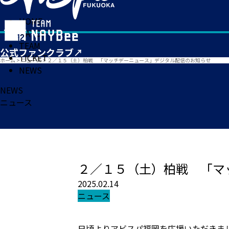
HOME
MATCH
TEAM
TICKET
ホーム
>
ニュース
>
２／１５（土）柏戦 「マッチデーニュース」デジタル配信のお知らせ
NEWS
NEWS
ニュース
２／１５（土）柏戦 「マ
2025.02.14
ニュース
日頃よりアビスパ福岡を応援いただきま