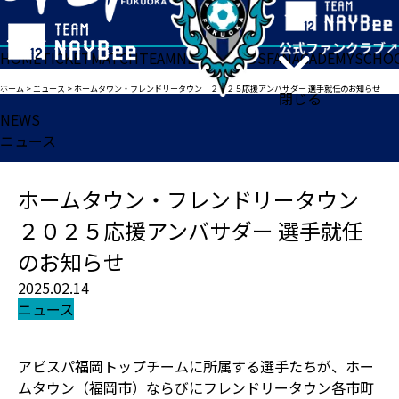
HOME
TICKET
MATCH
TEAM
NEWS
GOODS
FAN
ACADEMY
SCHO
ホーム
>
ニュース
>
ホームタウン・フレンドリータウン ２０２５応援アンバサダー 選手就任のお知らせ
閉じる
NEWS
ニュース
ホームタウン・フレンドリータウン
２０２５応援アンバサダー 選手就任
のお知らせ
2025.02.14
ニュース
アビスパ福岡トップチームに所属する選手たちが、ホー
ムタウン（福岡市）ならびにフレンドリータウン各市町