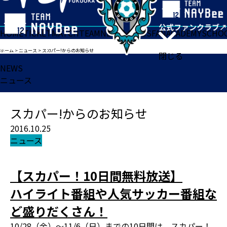
HOME
TICKET
MATCH
TEAM
NEWS
GOODS
FAN
ACADEMY
SCHO
ホーム
>
ニュース
>
スカパー!からのお知らせ
閉じる
NEWS
ニュース
スカパー!からのお知らせ
2016.10.25
ニュース
【スカパー！10日間無料放送】
ハイライト番組や人気サッカー番組な
ど盛りだくさん！
10/28（金）～11/6（日）までの10日間は、スカパー！