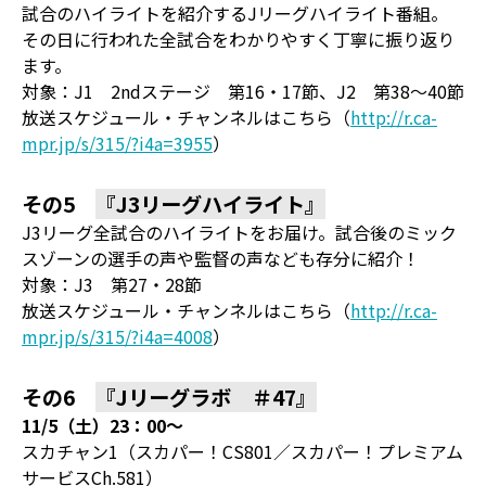
試合のハイライトを紹介するJリーグハイライト番組。
その日に行われた全試合をわかりやすく丁寧に振り返り
ます。
対象：J1 2ndステージ 第16・17節、J2 第38～40節
放送スケジュール・チャンネルはこちら（
http://r.ca-
mpr.jp/s/315/?i4a=3955
）
その5
『J3リーグハイライト』
J3リーグ全試合のハイライトをお届け。試合後のミック
スゾーンの選手の声や監督の声なども存分に紹介！
対象：J3 第27・28節
放送スケジュール・チャンネルはこちら（
http://r.ca-
mpr.jp/s/315/?i4a=4008
）
その6
『Jリーグラボ ＃47』
11/5（土）23：00～
スカチャン1（スカパー！CS801／スカパー！プレミアム
サービスCh.581）