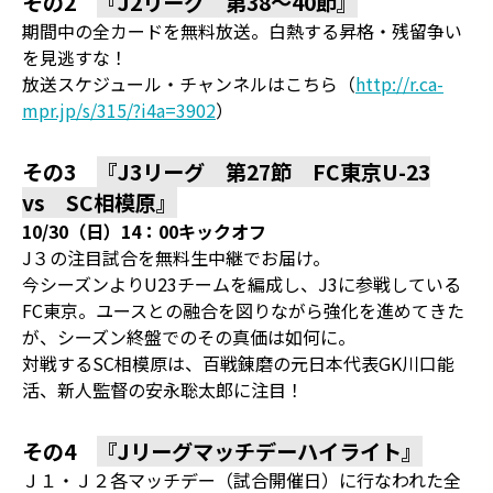
その2
『J2リーグ 第38～40節』
期間中の全カードを無料放送。白熱する昇格・残留争い
を見逃すな！
放送スケジュール・チャンネルはこちら（
http://r.ca-
mpr.jp/s/315/?i4a=3902
）
その3
『J3リーグ 第27節 FC東京U-23
vs SC相模原』
10/30（日）14：00キックオフ
J３の注目試合を無料生中継でお届け。
今シーズンよりU23チームを編成し、J3に参戦している
FC東京。ユースとの融合を図りながら強化を進めてきた
が、シーズン終盤でのその真価は如何に。
対戦するSC相模原は、百戦錬磨の元日本代表GK川口能
活、新人監督の安永聡太郎に注目！
その4
『Jリーグマッチデーハイライト』
Ｊ１・Ｊ２各マッチデー（試合開催日）に行なわれた全