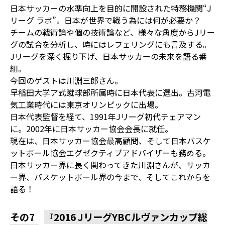
日本サッカーの水準向上を目的に開設された特務機関“J
リーグ ラボ”。日本が世界で戦う為には何が必要か？
チームの戦術論や個の技術論など、様々な角度からJリー
グの試合を分析し、時にはレフェリングにも言及する。
Jリーグを深く掘り下げ、日本サッカーの未来を語る番
組。
今回のゲストは川淵三郎さん。
早稲田大学ア式蹴球部所属時に日本代表に選出。古河電
気工業時代には東京オリンピックに出場。
日本代表監督を経て、1991年Jリーグ初代チェアマン
に。2002年に日本サッカー協会会長に就任。
現在は、日本サッカー協会最高顧問、そして日本バスケ
ットボール協会エグゼクティブアドバイザーも務める。
日本サッカー界に長く関わってきた川淵さんが、サッカ
ー界、バスケットボール界の今まで、そしてこれからを
語る！
その7
『2016 JリーグYBCルヴァンカップ総