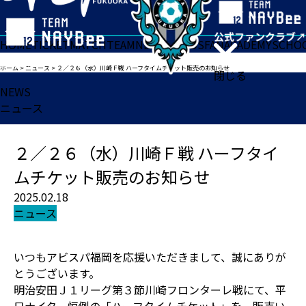
HOME
TICKET
MATCH
TEAM
NEWS
GOODS
FAN
ACADEMY
SCHO
ホーム
>
ニュース
>
２／２６（水）川崎Ｆ戦 ハーフタイムチケット販売のお知らせ
閉じる
NEWS
ニュース
２／２６（水）川崎Ｆ戦 ハーフタイ
ムチケット販売のお知らせ
2025.02.18
ニュース
いつもアビスパ福岡を応援いただきまして、誠にありが
とうございます。
明治安田Ｊ１リーグ第３節川崎フロンターレ戦にて、平