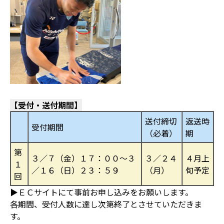
【受付・送付期間】
送付締切
返送時
受付期間
（必着）
期
第
３／７（金）１７：００～３
３／２４
４月上
１
／１６（日）２３：５９
（月）
旬予定
回
▶ＥＣサイトにて事前お申し込みをお願いします。
各期間、受付人数に達し次第終了とさせていただきま
す。