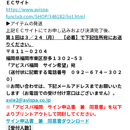
ＥＣサイト
https://www.avispa-
funclub.com/SHOP/346182/list.html
▶アイテムの発送
上記ＥＣサイトにてお申し込みおよび決済完了後、
第１回は３／２４（月） 【必着】で下記住所宛にお送
りください。
〒８１１－０２０４
福岡県福岡市東区奈多１３０２−５３
「アビスパ福岡 サイン希望」宛
（送付状に記載する電話番号 ０９２－６７４－３０２
０）
※お問い合わせは、下記メールアドレスまでお願いいた
します（お電話での受け付け窓口はございません）。
avie2@avispa.co.jp
※「アビスパ福岡 サイン申込書 兼 同意書」を以下
よりプリントアウトして同封してください。
サイン申込書 兼 同意書ダウンロード
【受付人数】