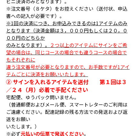
ビニ決済のみとなります）。
※注文番号（８ケタ）をお控えください（送付状、申込
書への記入が必要です）。
※1回の決済につき、お申込みできるのは1アイテムのみ
となります（決済金額は３，０００円もしくは２０，０
００円のどちらか
のみとなります）。
２つ以上のアイテムにサインをご希
望の場合は、同じコースの場合でも違うコースの場合で
もそれぞれに
違う注文番号が必要となりますので、お手数ですが1アイ
テムごとに決済をお願いいたします。
② サインを入れるアイテムを送付 第１回は３
／２４（月）必着で手配ください
宅配便、ゆうパック問いません。
（普通郵便およびメール便、スマートレターのご利用は
ご遠慮ください。配達記録の残る方法での発送および返
送をお願い
いたします。）
※必ず
元払いの伝票で発送ください
。