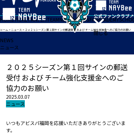
HOME
TICKET
MATCH
TEAM
NEWS
GOODS
FAN
ACADEMY
SCHO
ホーム
>
ニュース
>
２０２５シーズン第１回サインの郵送受付 および チーム強化支援金へのご協力のお願い
閉じる
NEWS
ニュース
２０２５シーズン第１回サインの郵送
受付 および チーム強化支援金へのご
協力のお願い
2025.03.07
ニュース
いつもアビスパ福岡を応援いただきありがとうございま
す。