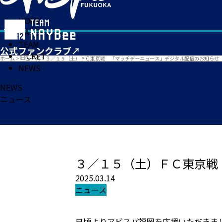
HOME
MATCH
TEAM
TICKET
ホーム
>
ニュース
>
３／１５（土）ＦＣ東京戦 「マッチデーニュース」デジタル配信のお知らせ
NEWS
NEWS
ニュース
３／１５（土）ＦＣ東京戦
2025.03.14
ニュース
日頃よりアビスパ福岡を応援いただきま