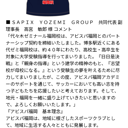
■ ＳＡＰＩＸ ＹＯＺＥＭＩ ＧＲＯＵＰ 共同代表 副
理事長 高宮 敏郎 様 コメント
「代々木ゼミナール福岡校は、アビスパ福岡とのパート
ナーシップ契約を締結いたしました。博多駅近くにある
代ゼミ福岡校は、約４０年にわたり、高校生・高卒生を
対象に大学受験指導を行ってまいりました。『日日是決
戦』と『親身の指導』という建学の精神のもと、『志望
校が母校になる。』という受験生の夢を叶えるために尽
力してまいりましたが、この度、アビスパ福岡アカデミ
ーのサポートを通じて、サッカーにおいても高い志を持
つ子どもたちを応援したいと考えております。そして、
地元・福岡を一緒に盛り上げていきたいと思いますの
で、よろしくお願いいたします。」
『アビスパ福岡 基本理念』
アビスパ福岡は、地域に根ざしたスポーツクラブとし
て、地域に生活する人々とともに発展します。