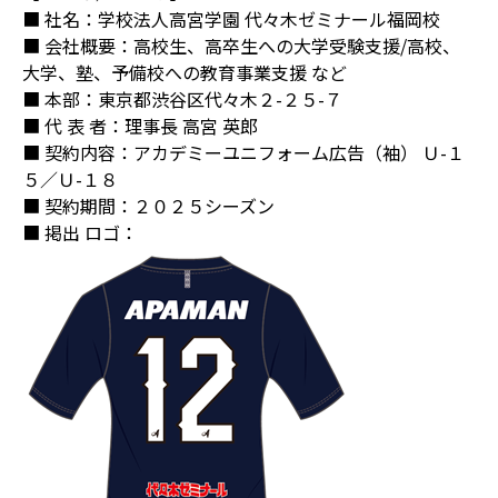
■ 社名：学校法人高宮学園 代々木ゼミナール福岡校
■ 会社概要：高校生、高卒生への大学受験支援/高校、
大学、塾、予備校への教育事業支援 など
■ 本部：東京都渋谷区代々木２-２５-７
■ 代 表 者：理事長 高宮 英郎
■ 契約内容：アカデミーユニフォーム広告（袖） Ｕ-１
５／Ｕ-１８
■ 契約期間：２０２５シーズン
■ 掲出 ロゴ：