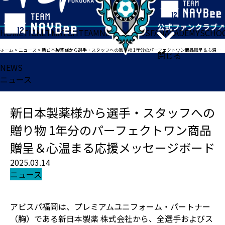
HOME
TICKET
MATCH
TEAM
NEWS
GOODS
FAN
ACADEMY
SCHO
ホーム
>
ニュース
>
新日本製薬様から選手・スタッフへの贈り物 1年分のパーフェクトワン商品贈呈＆心温まる応援メッセージボード
閉じる
NEWS
ニュース
新日本製薬様から選手・スタッフへの
贈り物 1年分のパーフェクトワン商品
贈呈＆心温まる応援メッセージボード
2025.03.14
ニュース
アビスパ福岡は、プレミアムユニフォーム・パートナー
（胸）である新日本製薬 株式会社から、全選手およびス