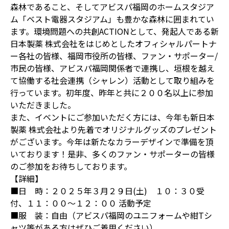
森林であること、そしてアビスパ福岡のホームスタジア
ム「ベスト電器スタジアム」も豊かな森林に囲まれてい
ます。環境問題への共創ACTIONとして、発起人である新
日本製薬 株式会社をはじめとしたオフィシャルパートナ
ー各社の皆様、福岡市役所の皆様、ファン・サポーター/
市民の皆様、アビスパ福岡関係者で連携し、垣根を越え
て協働する社会連携（シャレン）活動として取り組みを
行っています。初年度、昨年と共に２００名以上に参加
いただきました。
また、イベントにご参加いただく方には、今年も新日本
製薬 株式会社より先着でオリジナルグッズのプレゼント
がございます。今年は新たなカラーデザインで準備を頂
いております！是非、多くのファン・サポーターの皆様
のご参加をお待ちしております。
【詳細】
■日 時：２０２５年３月２９日(土) １０：３０受
付、１１：００～１２：００ 活動予定
■服 装：自由（アビスパ福岡のユニフォームや紺Tシ
ャツ等がある方はぜひご着用ください）。