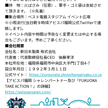
■持 物：火ばさみ（任意）、軍手・ゴミ袋は支給させ
て頂きます。（※先着）
■集合場所：ベスト電器スタジアム イベント広場
※小雨決行(当日朝９時頃アビスパ福岡公式Twitterで連
絡します)。
※イベント内容や時間は予告なく変更または中止する場
合もございます。予めご了承ください。
■会社概要
会社名：新日本製薬 株式会社
代表者：代表取締役社長CEO 後藤孝洋
本社所在地：福岡県福岡市中央区大手門1丁目4-7
設立年月日：１９９２年３月１１日
公式サイト：
https://corporate.shinnihonseiyaku.co.jp
【アビスパ福岡 シャレンパートナー及び「FUKUOKA
TAKE ACTION！」の詳細】
https://avispasyaren.com/