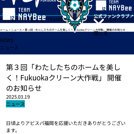
HOME
TICKET
MATCH
TEAM
NEWS
GOODS
FAN
ACADEMY
SCHO
ホーム
>
ニュース
>
第３回「わたしたちのホームを美しく！Fukuokaクリーン大作戦」 開催のお知らせ
閉じる
NEWS
ニュース
第３回「わたしたちのホームを美し
く！Fukuokaクリーン大作戦」 開催
のお知らせ
2025.03.19
ニュース
日頃よりアビスパ福岡を応援いただきありがとうござい
ます。