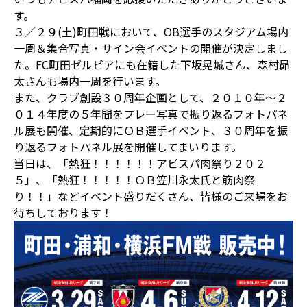
す。
３／２９(土)町田戦において、OB選手のスタジアム場内
一周＆集合写真・サイン会イベントの開催が決定しまし
た。FC町田ゼルビアにも在籍した下坂晃城さん、森村昴
太さんも場内一周を行います。
また、クラブ創設３０周年企画として、２０１０年～２
０１４年度の５年間をプレー写真で振り返るフォトパネ
ル展も開催、定期的にＯＢ選手イベント、３０周年を振
り返るフォトパネル展を開催してまいります。
当日は、「熱狂！！！！！！アビスパ肉祭り２０２
５」、「熱狂！！！！！ＯＢ笠川永太氏と筋肉祭
り！！」などイベント盛りだくさん、皆様のご来場をお
待ちしております！