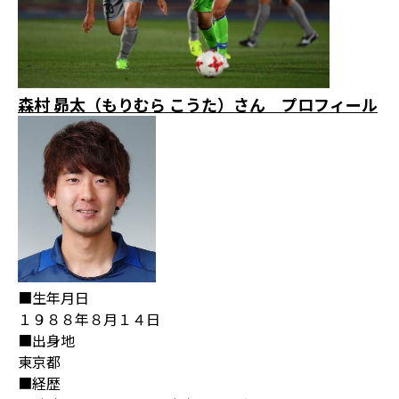
森村 昴太（もりむら こうた）さん プロフィール
■生年月日
１９８８年８月１４日
■出身地
東京都
■経歴