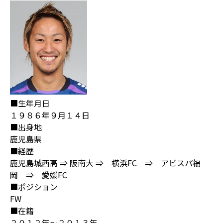
■生年月日
１９８６年９月１４日
■出身地
鹿児島県
■経歴
鹿児島城西高 ⇒ 阪南大 ⇒ 横浜FC ⇒ アビスパ福
岡 ⇒ 愛媛FC
■ポジション
FW
■在籍
２０１２年～２０１３年