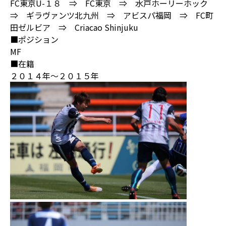
FC東京U-１８ ⇒ FC東京 ⇒ 水戸ホーリーホック
⇒ ギラヴァンツ北九州 ⇒ アビスパ福岡 ⇒ FC町
田ゼルビア ⇒ Criacao Shinjuku
■ポジション
MF
■在籍
２０１４年～２０１５年