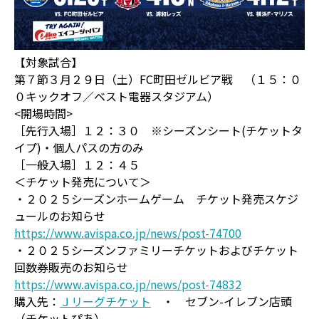
【対象試合】
第７節３月２９日（土）FC町田ゼルビア戦 （１５：０
０キックオフ／ベスト電器スタジアム）
<開場時間>
［先行入場］１２：３０ ※シーズンシート(チケットタ
イプ)・個人パスの方のみ
［一般入場］１２：４５
＜チケット発売について＞
・２０２５シーズンホームゲーム チケット発売スケジ
ュールのお知らせ
https://www.avispa.co.jp/news/post-74700
・２０２５シーズンファミリーチケットおよびチケット
回数券販売のお知らせ
https://www.avispa.co.jp/news/post-74832
購入先：
Ｊリーグチケット
・ セブン-イレブン店頭
（チケットぴあ）