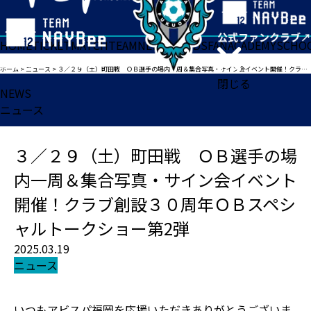
HOME
TICKET
MATCH
TEAM
NEWS
GOODS
FAN
ACADEMY
SCHO
ホーム
>
ニュース
>
３／２９（土）町田戦 ＯＢ選手の場内一周＆集合写真・サイン会イベント開催！クラブ創設３０周年ＯＢスペシャルトークショー第2弾
閉じる
NEWS
ニュース
３／２９（土）町田戦 ＯＢ選手の場
内一周＆集合写真・サイン会イベント
開催！クラブ創設３０周年ＯＢスペシ
ャルトークショー第2弾
2025.03.19
ニュース
いつもアビスパ福岡を応援いただきありがとうございま