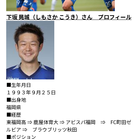
下坂 晃城（しもさか こうき）さん プロフィール
■生年月日
１９９３年９月２５日
■出身地
福岡県
■経歴
東福岡高 ⇒ 鹿屋体育大 ⇒ アビスパ福岡 ⇒ FC町田ゼ
ルビア ⇒ ブラウブリッツ秋田
■ポジション