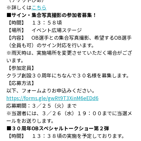
※詳しくは
こちら
■サイン・集合写真撮影の参加者募集！
【時間】 １３：５８頃
【場所】 イベント広場ステージ
【内容】 OB選手との集合写真撮影、希望するOB選手
（全員も可）のサイン対応を行います。
※雨天時は、実施場所を変更させていただく場合がござ
います。
【参加定員】
クラブ創設３０周年にちなんで３０名様を募集します。
【応募方法】
以下、フォームよりお申込みください。
https://forms.gle/gwRt9T3XinM6eEDd6
応募期間：３／２５（火）まで
※当選者には、３／２６（水）１９：００までに当選メ
ールをお送りします。
■
３０周年OBスペシャルトークショー第２弾
【時間】 １３：３８頃の実施を予定しております。