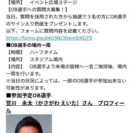
【場所】 イベント広場ステージ
【OB選手への質問大募集！】
当日、質問を採用された方から抽選で３名の方にOB選手
のサイン入り色紙をプレゼントします。
以下、フォームに質問内容を記載ください。
https://forms.gle/d4U5NC9VemfzKEjF9
■
OB選手の場内一周
【時間】 ハーフタイム
【場所】 スタジアム場内
【内容】 OB選手より来場の皆様へ一言ご挨拶後、場内
一周を行います。
※当日の状況によっては、一部のOB選手が参加出来ない
可能性があります。
■参加予定OB選手
笠川 永太（かさがわ えいた）さん プロフィー
ル