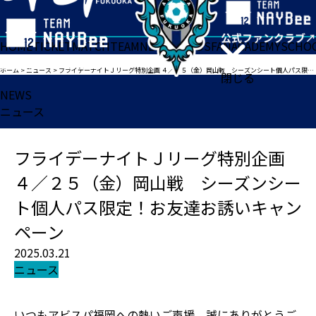
HOME
TICKET
MATCH
TEAM
NEWS
GOODS
FAN
ACADEMY
SCHO
ホーム
>
ニュース
>
フライデーナイトＪリーグ特別企画 ４／２５（金）岡山戦 シーズンシート個人パス限定！お友達お誘いキャンペーン
閉じる
NEWS
ニュース
フライデーナイトＪリーグ特別企画
４／２５（金）岡山戦 シーズンシー
ト個人パス限定！お友達お誘いキャン
ペーン
2025.03.21
ニュース
いつもアビスパ福岡への熱いご声援、誠にありがとうご