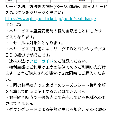
サービス利用方法等の詳細(ページ移動後、席変更サービ
スのボタンをクリックください)
https://www.jleague-ticket.jp/guide/seatchange
注意事項
・本サービスは座席変更時の権利金額をもとにしたサー
ビスとなります。
・リセールは対象外となります。
・本サービスご利用にはＪリーグＩＤとワンタッチパス
ＩＤの紐づけが必要です。
連携方法は
アビーガイド
をご確認ください。
・権利金額のご利用は１度の決済でのみご利用いただけ
ます。２席ご購入される場合は２席同時にご購入くださ
い。
・１回のお手続きで２席以上のシーズンシート権利金額
を合算して同時に使用することはできません。
・お手続き時点で一般販売にて完売している席種への変
更はできません。
・ダウングレードによる差額が生じる場合、その金額の