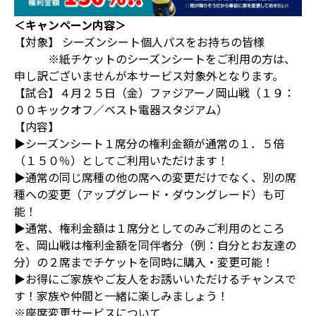
＜キャンペーン内容＞
【対象】 シーズンシート個人パスをお持ちの皆様
※紙チケットのシーズンシートをご利用の方は、
申し訳ございませんが本サービス対象外となります。
【試合】４月２５日（金）ファジアーノ岡山戦（１９：
００キックオフ／ベスト電器スタジアム）
【内容】
▶シーズンシート１席分の権利金額が通常の１．５倍
（１５０％）としてご利用いただけます！
▶通常の同じ席種の他の席への変更だけでなく、別の席
種への変更（アップグレード・ダウングレード）も可
能！
▶通常、権利金額は１席分としてのみご利用のところ
を、岡山戦は権利金額を同伴者分（例：自分とお友達の
分）の２席までチケットを同時に購入・変更可能！
▶お得にご家族やご友人をお誘いいただけるチャンスで
す！家族や仲間と一緒に楽しみましょう！
※座席変更サービスについて