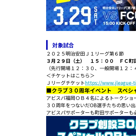
対象試合
２０２５明治安田Ｊ１リーグ第６節
３月２９日（土） １５：００ ＦＣ町
（先行開場１２：３０、一般開場１２：
＜チケットはこちら＞
Ｊリーグチケット
https://www.jleague-ti
■クラブ３０周年イベント スペシ
アビスパ福岡ＯＢ４名によるトークショ
３０周年をつないだOB選手たちの思い
アビスパサポーターも町田サポーターも