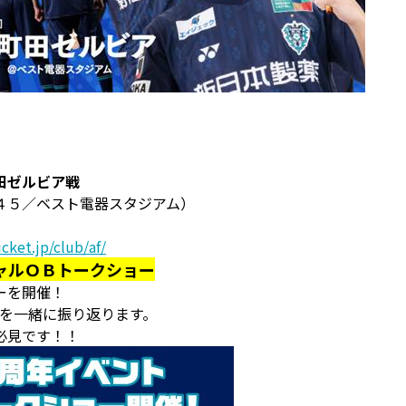
田ゼルビア戦
４５／ベスト電器スタジアム）
cket.jp/club/af/
ャルＯＢトークショー
ーを開催！
出を一緒に振り返ります。
必見です！！