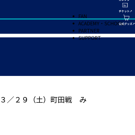
FAN
ACADEMY・SCHOOL
PARTNER
SUPPORT
３／２９（土）町田戦 み