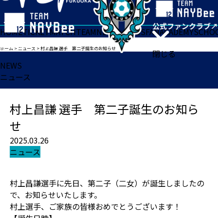
HOME
TICKET
MATCH
TEAM
NEWS
GOODS
FAN
ACADEMY
SCHO
ホーム
>
ニュース
>
村上昌謙 選手 第二子誕生のお知らせ
閉じる
NEWS
ニュース
村上昌謙 選手 第二子誕生のお知ら
せ
2025.03.26
ニュース
村上昌謙選手に先日、第二子（二女）が誕生しましたの
で、お知らせいたします。
村上選手、ご家族の皆様おめでとうございます！