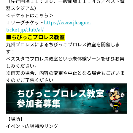
（先行開場１１：３０、一般開場１１：４５／ベスト電
器スタジアム）
＜チケットはこちら＞
Ｊリーグチケット
https://www.jleague-
ticket.jp/club/af/
■ちびっこプロレス教室
九州プロレスによるちびっこプロレス教室を開催しま
す！
ベススタでプロレス教室という未体験ゾーンをぜひお楽
しみください。
※雨天の場合、内容の変更や中止となる場合もございま
すのでご了承ください。
【場所】
イベント広場特設リング