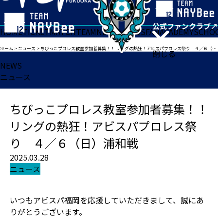
HOME
TICKET
MATCH
TEAM
NEWS
GOODS
FAN
ACADEMY
SCHO
ホーム
>
ニュース
>
ちびっこプロレス教室参加者募集！！ リングの熱狂！アビスパプロレス祭り ４／６（日）浦和戦
閉じる
NEWS
ニュース
ちびっこプロレス教室参加者募集！！
リングの熱狂！アビスパプロレス祭
り ４／６（日）浦和戦
2025.03.28
ニュース
いつもアビスパ福岡を応援していただきまして、誠にあ
りがとうございます。