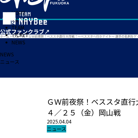
HOME
MATCH
TEAM
TICKET
ホーム
>
ニュース
>
ＧＷ前夜祭！ベススタ直行大作戦！～ベススタへ行かナイト～ 選手の名刺をゲ
NEWS
NEWS
ニュース
ＧＷ前夜祭！ベススタ直行
４／２５（金）岡山戦
2025.04.04
ニュース