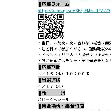
❚応募フォーム
https://forms.gle/oH8F5pEMzuJLYAvV9
・当日、お時間に間に合わない場合は無
・運動靴でご参加ください。
運動靴以外
・イベントエリア内での撮影はできませ
・試合観戦にはチケットが別途必要とな
❚応募期間
４／１６（水）１０：００迄
❚当選連絡
４／１７（木）
❚報 酬
スビーくんシール
❚集合場所・集合時間