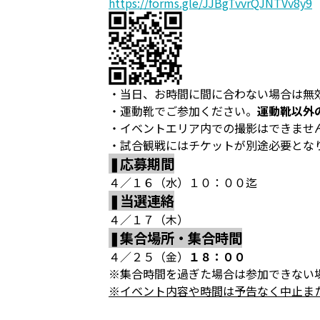
https://forms.gle/JJBgTvvrQJNTVv8y9
・当日、お時間に間に合わない場合は無
・運動靴でご参加ください。
運動靴以外
・イベントエリア内での撮影はできませ
・試合観戦にはチケットが別途必要とな
❚応募期間
４／１６（水）１０：００迄
❚当選連絡
４／１７（木）
❚集合場所・集合時間
４／２５（金）
１８：００
※集合時間を過ぎた場合は参加できない
※イベント内容や時間は予告なく中止ま