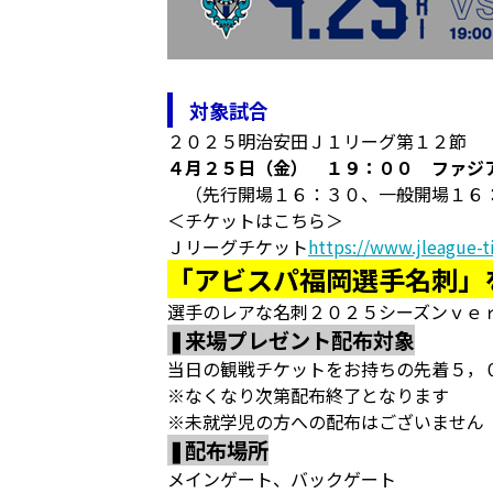
対象試合
２０２５明治安田Ｊ１リーグ第１２節
４月２５日（金） １９：００ ファジ
（先行開場１６：３０、一般開場１６
＜チケットはこちら＞
Ｊリーグチケット
https://www.jleague-ti
「アビスパ福岡選手名刺」
選手のレアな名刺２０２５シーズンｖｅ
❚来場プレゼント配布対象
当日の観戦チケットをお持ちの先着５，
※なくなり次第配布終了となります
※未就学児の方への配布はございません
❚配布場所
メインゲート、バックゲート