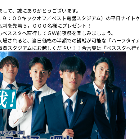
まして、誠にありがとうございます。
１９：００キックオフ／ベスト電器スタジアム）の平日ナイト
名刺を先着５，０００名様にプレゼント！
もベススタへ直行してＧＷ前夜祭を楽しみましょう。
入場されると、当日価格の半額での観戦が可能な「ハーフタイ
電器スタジアムにお越しください！！合言葉は『ベススタへ行