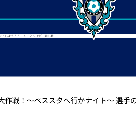
ットしよう！！ ４／２５（金）岡山戦
大作戦！～ベススタへ行かナイト～ 選