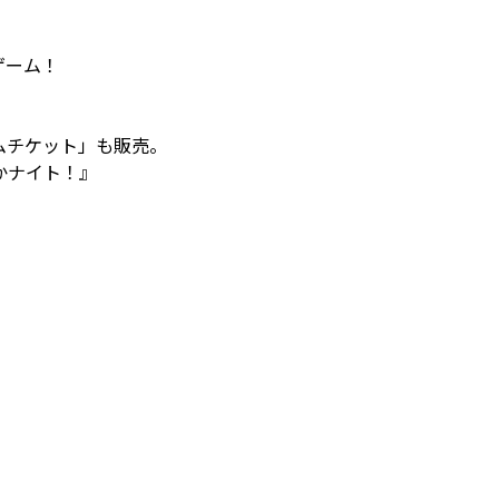
ゲーム！
ムチケット」も販売。
かナイト！』