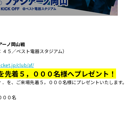
アーノ岡山戦
：４５／ベスト電器スタジアム）
cket.jp/club/af/
を先着５，０００名様へプレゼント！
ｒ．を、ご来場先着５，０００名様にプレゼントいたします。
０００名