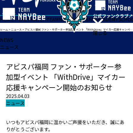
HOME
TICKET
MATCH
TEAM
NEWS
GOODS
FAN
ACADEMY
SCHO
ホーム
>
ニュース
>
アビスパ福岡 ファン・サポーター参加型イベント 「WithDrive」マイカー応援キャンペーン開始のお知らせ
閉じる
NEWS
ニュース
アビスパ福岡 ファン・サポーター参
加型イベント 「WithDrive」マイカー
応援キャンペーン開始のお知らせ
2025.04.03
ニュース
いつもアビスパ福岡に温かいご声援をいただき、誠にあ
りがとうございます。