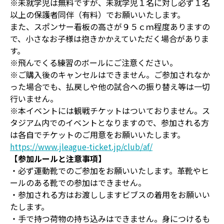
※未就学児は無料ですが、未就学児１名に対し必ず１名
以上の保護者同伴（有料）でお願いいたします。
また、スポンサー看板の高さが９５ｃｍ程度ありますの
で、小さなお子様は抱きかかえていただく場合がありま
す。
※飛んでくる練習のボールにご注意ください。
※ご購入後のキャンセルはできません。ご参加されなか
った場合でも、払戻しや他の試合への振り替え等は一切
行いません。
※本イベントには観戦チケットはついておりません。ス
タジアム内でのイベントとなりますので、参加される方
は各自でチケットのご用意をお願いいたします。
https://www.jleague-ticket.jp/club/af/
【参加ルールと注意事項】
・必ず運動靴でのご参加をお願いいたします。革靴やヒ
ールのある靴での参加はできません。
・参加される方はお渡ししますビブスの着用をお願いい
たします。
・手で持つ荷物の持ち込みはできません。身につけるも