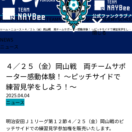
HOME
TICKET
MATCH
TEAM
NEWS
GOODS
FAN
ACADEMY
SCHO
ホーム
>
ニュース
>
４／２５（金）岡山戦 両チームサポーター感動体験！ ～ピッチサイドで練習見学をしよう！～
閉じる
NEWS
ニュース
４／２５（金）岡山戦 両チームサポ
ーター感動体験！ ～ピッチサイドで
練習見学をしよう！～
2025.04.04
ニュース
明治安田Ｊ１リーグ第１２節４／２５（金）岡山戦のピ
ッチサイドでの練習見学参加権を販売いたします。