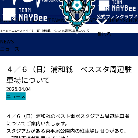
HOME
TICKET
MATCH
TEAM
NEWS
GOODS
FAN
ACADEMY
SCHO
ホーム
>
ニュース
>
４／６（日）浦和戦 ベススタ周辺駐車場について
閉じる
NEWS
ニュース
４／６（日）浦和戦 ベススタ周辺駐
車場について
2025.04.04
ニュース
４／６（日）浦和戦のベスト電器スタジアム周辺駐車場
についてご案内いたします。
スタジアムがある東平尾公園内の駐車場は限りがあり、