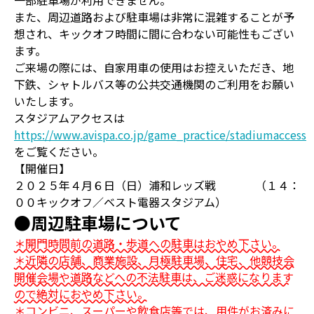
一部駐車場が利用できません。
また、周辺道路および駐車場は非常に混雑することが予
想され、キックオフ時間に間に合わない可能性もござい
ます。
ご来場の際には、自家用車の使用はお控えいただき、地
下鉄、シャトルバス等の公共交通機関のご利用をお願い
いたします。
スタジアムアクセスは
https://www.avispa.co.jp/game_practice/stadiumaccess
をご覧ください。
【開催日】
２０２５年４月６日（日）浦和レッズ戦 （１４：
００キックオフ／ベスト電器スタジアム）
●周辺駐車場について
＊開門時間前の道路・歩道への駐車はおやめ下さい。
＊近隣の店舗、商業施設、月極駐車場、住宅、他競技会
開催会場や道路などへの不法駐車は、ご迷惑になります
ので絶対におやめ下さい。
＊コンビニ、スーパーや飲食店等では、用件がお済みに